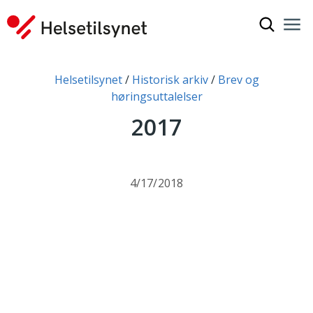
Show sea
Nav
Clo
You are here:
Helsetilsynet
Historisk arkiv
Brev og
høringsuttalelser
2017
4/17/2018