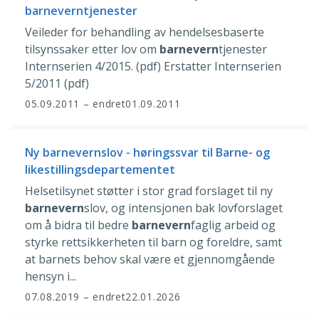
barneverntjenester
Veileder for behandling av hendelsesbaserte
tilsynssaker etter lov om
barnevern
tjenester
Internserien 4/2015. (pdf) Erstatter Internserien
5/2011 (pdf)
05.09.2011
– endret
01.09.2011
Ny barnevernslov - høringssvar til Barne- og
likestillingsdepartementet
Helsetilsynet støtter i stor grad forslaget til ny
barnevern
slov, og intensjonen bak lovforslaget
om å bidra til bedre
barnevern
faglig arbeid og
styrke rettsikkerheten til barn og foreldre, samt
at barnets behov skal være et gjennomgående
hensyn i...
07.08.2019
– endret
22.01.2026