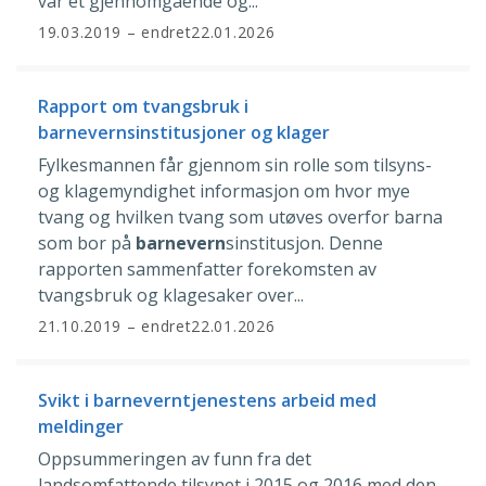
var et gjennomgående og...
19.03.2019
– endret
22.01.2026
Rapport om tvangsbruk i
barnevernsinstitusjoner og klager
Fylkesmannen får gjennom sin rolle som tilsyns-
og klagemyndighet informasjon om hvor mye
tvang og hvilken tvang som utøves overfor barna
som bor på
barnevern
sinstitusjon. Denne
rapporten sammenfatter forekomsten av
tvangsbruk og klagesaker over...
21.10.2019
– endret
22.01.2026
Svikt i barneverntjenestens arbeid med
meldinger
Oppsummeringen av funn fra det
landsomfattende tilsynet i 2015 og 2016 med den