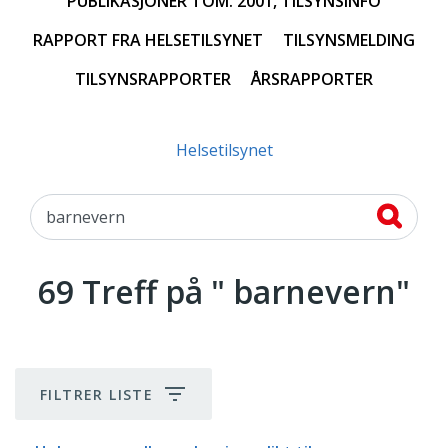
PUBLIKASJONER TOM. 2001, TILSYNSINFO
RAPPORT FRA HELSETILSYNET
TILSYNSMELDING
TILSYNSRAPPORTER
ÅRSRAPPORTER
Du er her:
Helsetilsynet
Søk
etter
69 Treff på
"
barnevern
"
FILTRER LISTE
69 Treff