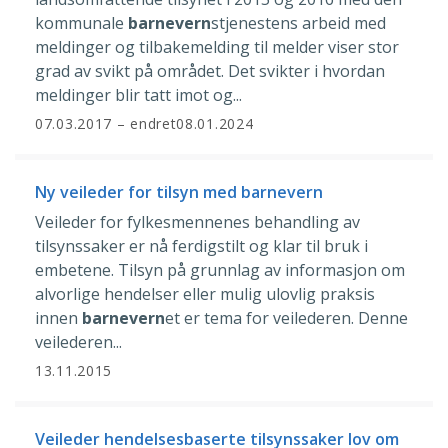
kommunale
barnevern
stjenestens arbeid med
meldinger og tilbakemelding til melder viser stor
grad av svikt på området. Det svikter i hvordan
meldinger blir tatt imot og...
07.03.2017
– endret
08.01.2024
Ny veileder for tilsyn med barnevern
Veileder for fylkesmennenes behandling av
tilsynssaker er nå ferdigstilt og klar til bruk i
embetene. Tilsyn på grunnlag av informasjon om
alvorlige hendelser eller mulig ulovlig praksis
innen
barnevern
et er tema for veilederen. Denne
veilederen...
13.11.2015
Veileder hendelsesbaserte tilsynssaker lov om