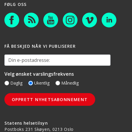
FØLG OSS
FÅ BESKJED NÅR VI PUBLISERER
Din e-postadresse:
Velg ønsket varslingsfrekvens
Daglig
Ukentlig
Månedlig
Statens helsetilsyn
Postboks 231 Skøyen, 0213 Oslo