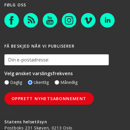
FØLG OSS
FÅ BESKJED NÅR VI PUBLISERER
Din e-postadresse:
Velg ønsket varslingsfrekvens
Daglig
Ukentlig
Månedlig
Statens helsetilsyn
Postboks 231 Skøyen, 0213 Oslo