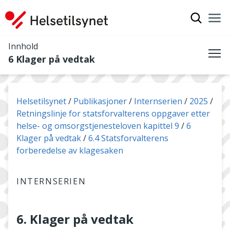
Vis søkef
Nav
Luk
Innhold
6 Klager på vedtak
Me
Du er her:
Helsetilsynet
Publikasjoner
Internserien
2025
Retningslinje for statsforvalterens oppgaver etter
helse- og omsorgstjenesteloven kapittel 9
6
Klager på vedtak
6.4 Statsforvalterens
forberedelse av klagesaken
INTERNSERIEN
6. Klager på vedtak