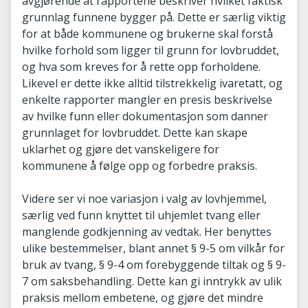
avgjørende at rapportene beskriver hvilket faktisk
grunnlag funnene bygger på. Dette er særlig viktig
for at både kommunene og brukerne skal forstå
hvilke forhold som ligger til grunn for lovbruddet,
og hva som kreves for å rette opp forholdene.
Likevel er dette ikke alltid tilstrekkelig ivaretatt, og
enkelte rapporter mangler en presis beskrivelse
av hvilke funn eller dokumentasjon som danner
grunnlaget for lovbruddet. Dette kan skape
uklarhet og gjøre det vanskeligere for
kommunene å følge opp og forbedre praksis.
Videre ser vi noe variasjon i valg av lovhjemmel,
særlig ved funn knyttet til uhjemlet tvang eller
manglende godkjenning av vedtak. Her benyttes
ulike bestemmelser, blant annet § 9-5 om vilkår for
bruk av tvang, § 9-4 om forebyggende tiltak og § 9-
7 om saksbehandling. Dette kan gi inntrykk av ulik
praksis mellom embetene, og gjøre det mindre