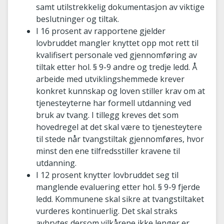
samt utilstrekkelig dokumentasjon av viktige
beslutninger og tiltak.
I 16 prosent av rapportene gjelder
lovbruddet mangler knyttet opp mot rett til
kvalifisert personale ved gjennomføring av
tiltak etter hol. § 9-9 andre og tredje ledd. Å
arbeide med utviklingshemmede krever
konkret kunnskap og loven stiller krav om at
tjenesteyterne har formell utdanning ved
bruk av tvang. I tillegg kreves det som
hovedregel at det skal være to tjenesteytere
til stede når tvangstiltak gjennomføres, hvor
minst den ene tilfredsstiller kravene til
utdanning.
I 12 prosent knytter lovbruddet seg til
manglende evaluering etter hol. § 9-9 fjerde
ledd. Kommunene skal sikre at tvangstiltaket
vurderes kontinuerlig. Det skal straks
avbrytes dersom vilkårene ikke lenger er