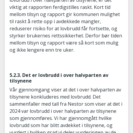
lovbrudd i over halvparten av tilsynene, er det
viktig at rapporten ferdigstilles raskt. Kort tid
mellom tilsyn og rapport gir kommunen mulighet
til raskt å rette opp i avdekkede mangler,
reduserer risiko for at lovbrudd får fortsette, og
styrker brukernes rettssikkerhet. Derfor bør tiden
mellom tilsyn og rapport være så kort som mulig
og ikke lengere enn tre uker.
5.2.3. Det er lovbrudd i over halvparten av
tilsynene
Vår gjennomgang viser at det i over halvparten av
tilsynene konkluderes med lovbrudd. Det
sammenfaller med tall fra Nestor som viser at det i
2024 var lovbrudd i over halvparten av tilsynene
som gjennomføres. Vi har gjennomgått hvilke
lovbrudd som har blitt avdekket i tilsynene, og
vurdert i hvilken grad vi deler vurderingen av de