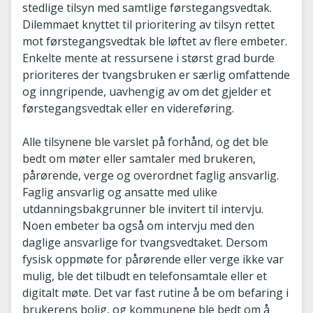
stedlige tilsyn med samtlige førstegangsvedtak.
Dilemmaet knyttet til prioritering av tilsyn rettet
mot førstegangsvedtak ble løftet av flere embeter.
Enkelte mente at ressursene i størst grad burde
prioriteres der tvangsbruken er særlig omfattende
og inngripende, uavhengig av om det gjelder et
førstegangsvedtak eller en videreføring.
Alle tilsynene ble varslet på forhånd, og det ble
bedt om møter eller samtaler med brukeren,
pårørende, verge og overordnet faglig ansvarlig.
Faglig ansvarlig og ansatte med ulike
utdanningsbakgrunner ble invitert til intervju.
Noen embeter ba også om intervju med den
daglige ansvarlige for tvangsvedtaket. Dersom
fysisk oppmøte for pårørende eller verge ikke var
mulig, ble det tilbudt en telefonsamtale eller et
digitalt møte. Det var fast rutine å be om befaring i
brukerens bolig, og kommunene ble bedt om å