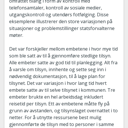
omfattet tvang i form av kontroll med
telefonsamtaler, kontroll av sosiale medier,
utgangskontroll og utendørs fotfølging. Disse
eksemplene illustrerer den store variasjonen på
situasjoner og problemstillinger statsforvalterne
møter.
Det var forskjeller mellom embetene i hvor mye tid
som ble satt av til å gjennomføre stedlige tilsyn.
Alle embeter satte av god tid til planlegging. Alt fra
å varsle om tilsyn, innhente og sette seg inn i
nødvendig dokumentasjon, til å lage plan for
tilsynet. Det var variasjon i hvor lang tid hvert
embete satte av til selve tilsynet i kommunen. Tre
embeter brukte en hel arbeidsdag inkludert
reisetid per tilsyn. Ett av embetene måtte fly på
grunn av avstanden, og tilsynslaget overnattet i to
netter. For å utnytte ressursene best mulig
gjennomførte de tilsyn med to personer i samme