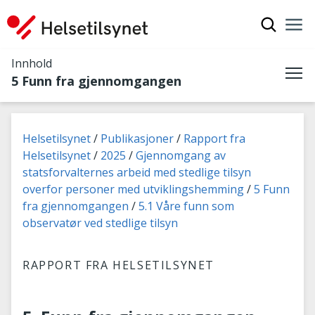
Vis søkef
Nav
Luk
Innhold
5 Funn fra gjennomgangen
Me
Du er her:
Helsetilsynet
Publikasjoner
Rapport fra
Helsetilsynet
2025
Gjennomgang av
statsforvalternes arbeid med stedlige tilsyn
overfor personer med utviklingshemming
5 Funn
fra gjennomgangen
5.1 Våre funn som
observatør ved stedlige tilsyn
RAPPORT FRA HELSETILSYNET