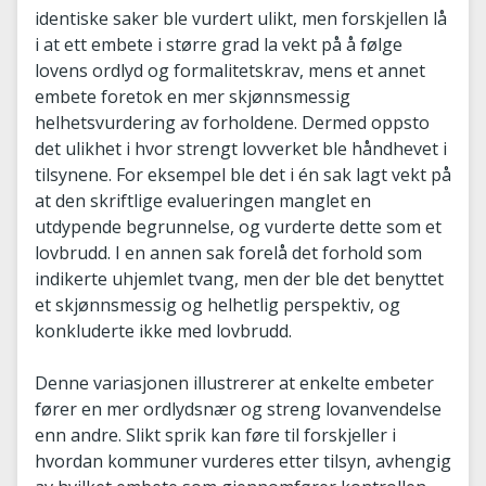
identiske saker ble vurdert ulikt, men forskjellen lå
i at ett embete i større grad la vekt på å følge
lovens ordlyd og formalitetskrav, mens et annet
embete foretok en mer skjønnsmessig
helhetsvurdering av forholdene. Dermed oppsto
det ulikhet i hvor strengt lovverket ble håndhevet i
tilsynene. For eksempel ble det i én sak lagt vekt på
at den skriftlige evalueringen manglet en
utdypende begrunnelse, og vurderte dette som et
lovbrudd. I en annen sak forelå det forhold som
indikerte uhjemlet tvang, men der ble det benyttet
et skjønnsmessig og helhetlig perspektiv, og
konkluderte ikke med lovbrudd.
Denne variasjonen illustrerer at enkelte embeter
fører en mer ordlydsnær og streng lovanvendelse
enn andre. Slikt sprik kan føre til forskjeller i
hvordan kommuner vurderes etter tilsyn, avhengig