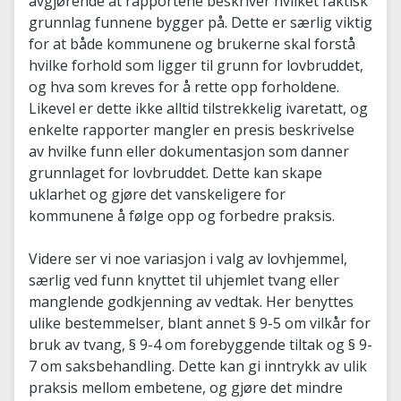
avgjørende at rapportene beskriver hvilket faktisk
grunnlag funnene bygger på. Dette er særlig viktig
for at både kommunene og brukerne skal forstå
hvilke forhold som ligger til grunn for lovbruddet,
og hva som kreves for å rette opp forholdene.
Likevel er dette ikke alltid tilstrekkelig ivaretatt, og
enkelte rapporter mangler en presis beskrivelse
av hvilke funn eller dokumentasjon som danner
grunnlaget for lovbruddet. Dette kan skape
uklarhet og gjøre det vanskeligere for
kommunene å følge opp og forbedre praksis.
Videre ser vi noe variasjon i valg av lovhjemmel,
særlig ved funn knyttet til uhjemlet tvang eller
manglende godkjenning av vedtak. Her benyttes
ulike bestemmelser, blant annet § 9-5 om vilkår for
bruk av tvang, § 9-4 om forebyggende tiltak og § 9-
7 om saksbehandling. Dette kan gi inntrykk av ulik
praksis mellom embetene, og gjøre det mindre