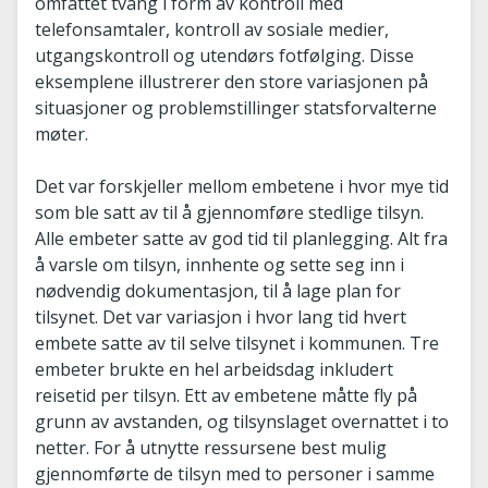
omfattet tvang i form av kontroll med
telefonsamtaler, kontroll av sosiale medier,
utgangskontroll og utendørs fotfølging. Disse
eksemplene illustrerer den store variasjonen på
situasjoner og problemstillinger statsforvalterne
møter.
Det var forskjeller mellom embetene i hvor mye tid
som ble satt av til å gjennomføre stedlige tilsyn.
Alle embeter satte av god tid til planlegging. Alt fra
å varsle om tilsyn, innhente og sette seg inn i
nødvendig dokumentasjon, til å lage plan for
tilsynet. Det var variasjon i hvor lang tid hvert
embete satte av til selve tilsynet i kommunen. Tre
embeter brukte en hel arbeidsdag inkludert
reisetid per tilsyn. Ett av embetene måtte fly på
grunn av avstanden, og tilsynslaget overnattet i to
netter. For å utnytte ressursene best mulig
gjennomførte de tilsyn med to personer i samme