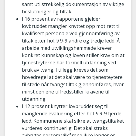
samt utilstrekkelig dokumentasjon av viktige
beslutninger og tiltak.
I 16 prosent av rapportene gjelder
lovbruddet mangler knyttet opp mot rett til
kvalifisert personale ved gjennomføring av
tiltak etter hol. § 9-9 andre og tredje ledd. Å
arbeide med utviklingshemmede krever
konkret kunnskap og loven stiller krav om at
tjenesteyterne har formell utdanning ved
bruk av tvang. I tillegg kreves det som
hovedregel at det skal være to tjenesteytere
til stede når tvangstiltak gjennomføres, hvor
minst den ene tilfredsstiller kravene til
utdanning.
I 12 prosent knytter lovbruddet seg til
manglende evaluering etter hol. § 9-9 fjerde
ledd. Kommunene skal sikre at tvangstiltaket
vurderes kontinuerlig. Det skal straks
avbrytes dersom vilkårene ikke lenger er