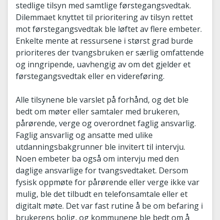
stedlige tilsyn med samtlige førstegangsvedtak.
Dilemmaet knyttet til prioritering av tilsyn rettet
mot førstegangsvedtak ble løftet av flere embeter.
Enkelte mente at ressursene i størst grad burde
prioriteres der tvangsbruken er særlig omfattende
og inngripende, uavhengig av om det gjelder et
førstegangsvedtak eller en videreføring.
Alle tilsynene ble varslet på forhånd, og det ble
bedt om møter eller samtaler med brukeren,
pårørende, verge og overordnet faglig ansvarlig.
Faglig ansvarlig og ansatte med ulike
utdanningsbakgrunner ble invitert til intervju.
Noen embeter ba også om intervju med den
daglige ansvarlige for tvangsvedtaket. Dersom
fysisk oppmøte for pårørende eller verge ikke var
mulig, ble det tilbudt en telefonsamtale eller et
digitalt møte. Det var fast rutine å be om befaring i
brukerens bolig, og kommunene ble bedt om å