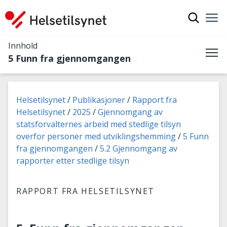
Vis søkef
Nav
Luk
Innhold
5 Funn fra gjennomgangen
Me
Du er her:
Helsetilsynet
Publikasjoner
Rapport fra
Helsetilsynet
2025
Gjennomgang av
statsforvalternes arbeid med stedlige tilsyn
overfor personer med utviklingshemming
5 Funn
fra gjennomgangen
5.2 Gjennomgang av
rapporter etter stedlige tilsyn
RAPPORT FRA HELSETILSYNET