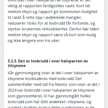
lovbrudd i over halvparten av tilsynene, er det
viktig at rapporten ferdigstilles raskt. Kort tid
mellom tilsyn og rapport gir kommunen mulighet
til raskt å rette opp i avdekkede mangler,
reduserer risiko for at lovbrudd får fortsette, og
styrker brukernes rettssikkerhet. Derfor bør tiden
mellom tilsyn og rapport være så kort som mulig
og ikke lengere enn tre uker.
5.2.3. Det er lovbrudd i over halvparten av
tilsynene
Vår gjennomgang viser at det i over halvparten av
tilsynene konkluderes med lovbrudd. Det
sammenfaller med tall fra Nestor som viser at det i
2024 var lovbrudd i over halvparten av tilsynene
som gjennomføres. Vi har gjennomgått hvilke
lovbrudd som har blitt avdekket i tilsynene, og
vurdert i hvilken grad vi deler vurderingen av de