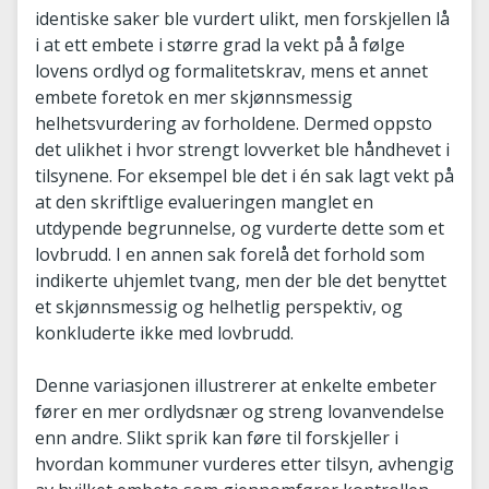
identiske saker ble vurdert ulikt, men forskjellen lå
i at ett embete i større grad la vekt på å følge
lovens ordlyd og formalitetskrav, mens et annet
embete foretok en mer skjønnsmessig
helhetsvurdering av forholdene. Dermed oppsto
det ulikhet i hvor strengt lovverket ble håndhevet i
tilsynene. For eksempel ble det i én sak lagt vekt på
at den skriftlige evalueringen manglet en
utdypende begrunnelse, og vurderte dette som et
lovbrudd. I en annen sak forelå det forhold som
indikerte uhjemlet tvang, men der ble det benyttet
et skjønnsmessig og helhetlig perspektiv, og
konkluderte ikke med lovbrudd.
Denne variasjonen illustrerer at enkelte embeter
fører en mer ordlydsnær og streng lovanvendelse
enn andre. Slikt sprik kan føre til forskjeller i
hvordan kommuner vurderes etter tilsyn, avhengig