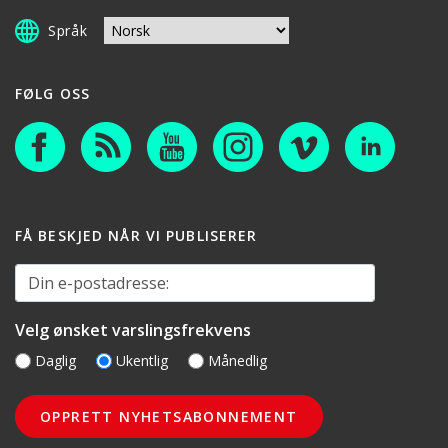
Språk
FØLG OSS
FÅ BESKJED NÅR VI PUBLISERER
Din e-postadresse:
Velg ønsket varslingsfrekvens
Daglig
Ukentlig
Månedlig