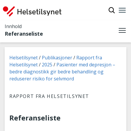
Vis søkef
Nav
Luk
Innhold
Referanseliste
Me
Du er her:
Helsetilsynet
Publikasjoner
Rapport fra
Helsetilsynet
2025
Pasienter med depresjon –
bedre diagnostikk gir bedre behandling og
reduserer risiko for selvmord
RAPPORT FRA HELSETILSYNET
Referanseliste