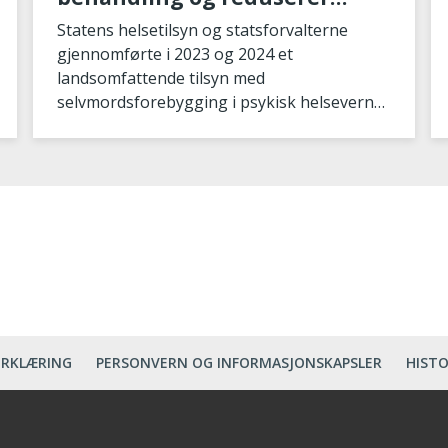
risiko for selvmord
Statens helsetilsyn og statsforvalterne
gjennomførte i 2023 og 2024 et
landsomfattende tilsyn med
selvmordsforebygging i psykisk helsevern
for voksne. Vi undersøkte behandlingen av
depre
ERKLÆRING
PERSONVERN OG INFORMASJONSKAPSLER
HISTO