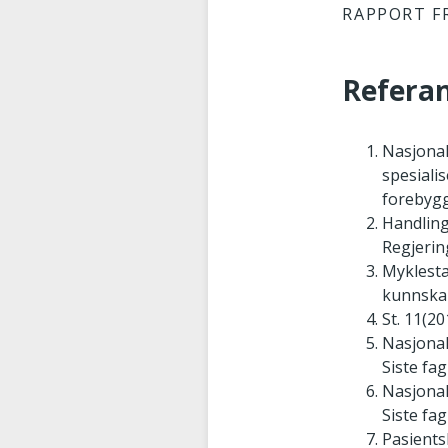
RAPPORT F
Referan
Nasjonal
spesiali
forebygg
Handling
Regjerin
Myklesta
kunnskap
St. 11(2
Nasjonal
Siste fag
Nasjonal
Siste fag
Pasients