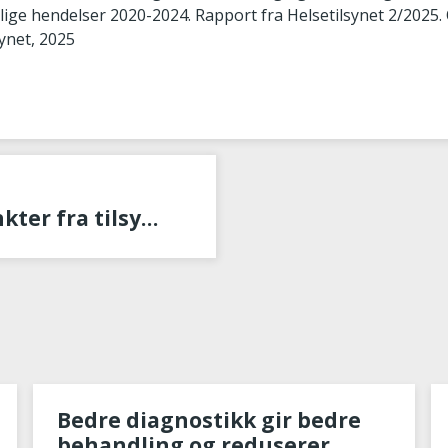
lige hendelser 2020-2024. Rapport fra Helsetilsynet 2/2025. 
synet, 2025
Del 4 Læringspunkter fra tilsynet og forbedringsarbeid som er startet i sykehusene
Bedre diagnostikk gir bedre
behandling og reduserer