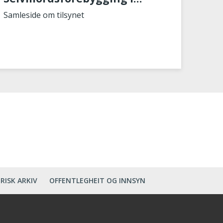
psykisk helsevern for voksne
Samleside om tilsynet
RISK ARKIV
OFFENTLEGHEIT OG INNSYN