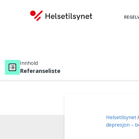
REGEL
Innhold
Referanseliste
Du er her:
Helsetilsynet
depresjon – b