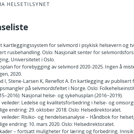
RA HELSETILSYNET
seliste
t kartleggingssystem for selvmord i psykisk helsevern og tv
sert rusbehandling. Oslo: Nasjonalt senter for selvmordsfor
ing, Universitetet i Oslo.
splan for forebygging av selvmord 2020-2025. Ingen å miste
gen, 2020.
d I, Stene-Larsen K, Reneflot A. En kartlegging av publisert
smangler på selvmordsfeltet i Norge. Oslo: Folkehelseinstit
015–2016): Nasjonal helse- og sykehusplan (2016−2019).
 veileder: Ledelse og kvalitetsforbedring i helse- og omsorg
lige endring: 29. oktober 2018. Oslo: Helsedirektoratet.
 veileder: Risiko- og hendelsesanalyse – Håndbok for helset
lige endring: 10. mars 2020. Oslo: Helsedirektoratet.
kader – fortsatt muligheter for læring og forbedring. Innsikt