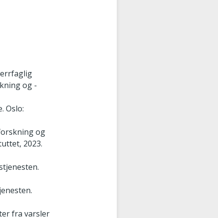
errfaglig
skning og -
. Oslo:
 forskning og
uttet, 2023.
stjenesten.
jenesten.
er fra varsler