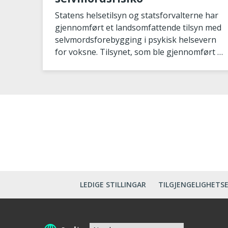
Statens helsetilsyn og statsforvalterne har
gjennomført et landsomfattende tilsyn med
selvmordsforebygging i psykisk helsevern
for voksne. Tilsynet, som ble gjennomført i
2023 og 2024, a
LEDIGE STILLINGAR
TILGJENGELIGHETS