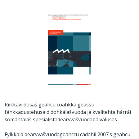
Riikkaviidosaš geahcu coahkkáigeassu
fáhkkadustehusaid dohkálašvuoda ja kvalitehta hárrái
somáhtalaš spesialistadearvvašvuodabálvalusas
Fylkkaid dearvvašvuodageahccu cadahii 2007:s geahcu