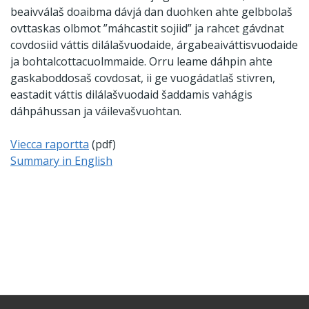
beaivválaš doaibma dávjá dan duohken ahte gelbbolaš
ovttaskas olbmot ”máhcastit sojiid” ja rahcet gávdnat
covdosiid váttis dilálašvuodaide, árgabeaiváttisvuodaide
ja bohtalcottacuolmmaide. Orru leame dáhpin ahte
gaskaboddosaš covdosat, ii ge vuogádatlaš stivren,
eastadit váttis dilálašvuodaid šaddamis vahágis
dáhpáhussan ja váilevašvuohtan.
Viecca raportta
(pdf)
Summary in English