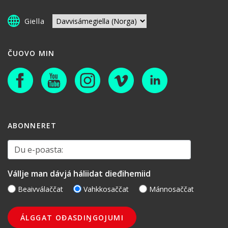
Giella
ČUOVO MIN
ABONNERET
Du e-poasta:
Vállje man dávjá háliidat dieđihemiid
Beaivválaččat
Vahkkosaččat
Mánnosaččat