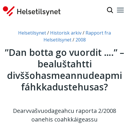
Čájet oh
Nav
Gov
Don leat dáppe:
Helsetilsynet
Historisk arkiv
Rapport fra
Helsetilsynet
2008
”Dan botta go vuordit ….” –
bealuštahtti
divššohasmeannudeapmi
fáhkkadustehusas?
Dearvvašvuodageahcu raporta 2/2008
oanehis coahkkáigeassu