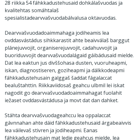
28 riikka 54 fáhkkadustehusaid dohkálašvuodas ja
kvalitehtas somáhtalaš
spesialistadearvvašvuodabálvalusa oktavuodas.
Dearvvašvuodadoaimmahaga jodiheamis lea
ovddasvástádus sihkkarastit ahte beaivválaš barggut
plánejuvvojit, organiserejuvvojit, cadahuvvojit ja
buoriduvvojit dearvvašvuodalágaid gáibádusaid mielde.
Dat lea eaktun jus divššohasa dusten, vuoruheapmi,
iskan, diagnostiseren, goziheapmi ja dálkkodeapmi
fáhkkadustehusain galggaš šaddat fágalaccat
bealuštahttin. Riikkaviidosaš geahcu ulbmil lei iskat
nagodit go dearvvašvuodadoaimmahagat fuolahit
iežaset ovddasvástádusa ja movt dat dan dahket.
Stáhta dearvvašvuodageahccu lea oppalaccat
gávnnahan ahte dáid fáhkkadustehusaid árgabeaivvis
lea váilevaš stivren ja jodiheapmi. Eanas
fáhkkadustehusain mat ledje geahcus mielde, lea