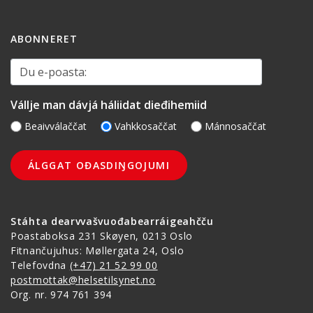
ABONNERET
Du e-poasta:
Vállje man dávjá háliidat dieđihemiid
Beaivválaččat
Vahkkosaččat
Mánnosaččat
Stáhta dearvvašvuođabearráigeahčču
Poastaboksa 231 Skøyen, 0213 Oslo
Fitnančujuhus: Møllergata 24, Oslo
Telefovdna
(+47) 21 52 99 00
postmottak@helsetilsynet.no
Org. nr. 974 761 394