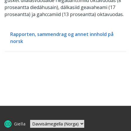
gusket dilálašvuodaide riegádahttimiid oktavuodas (8
proseantta diedáhusain), dálkasiid geavaheami (17
proseantta) ja gahccamiid (13 proseantta) oktavuodas.
Rapporten, sammendrag og annet innhold på
norsk
Giella