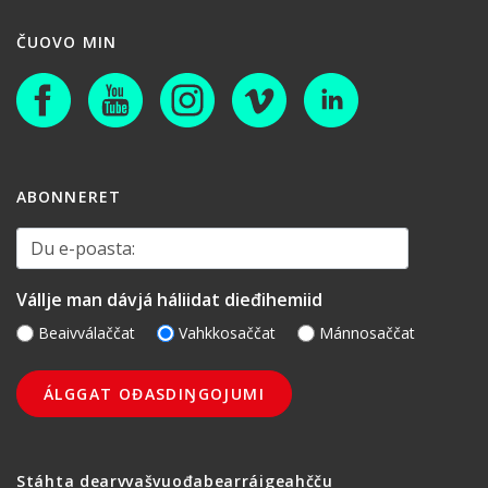
ČUOVO MIN
ABONNERET
Du e-poasta:
Vállje man dávjá háliidat dieđihemiid
Beaivválaččat
Vahkkosaččat
Mánnosaččat
Stáhta dearvvašvuođabearráigeahčču