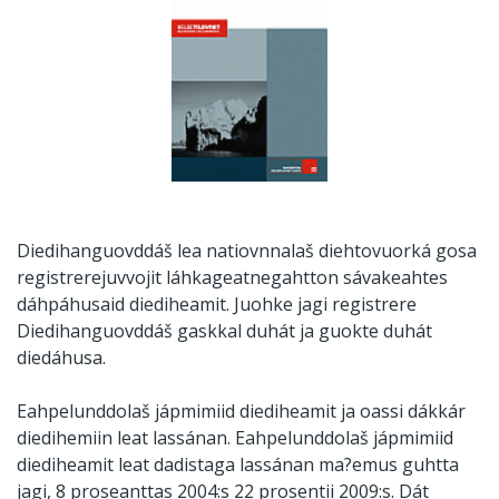
Diedihanguovddáš lea natiovnnalaš diehtovuorká gosa
registrerejuvvojit láhkageatnegahtton sávakeahtes
dáhpáhusaid diediheamit. Juohke jagi registrere
Diedihanguovddáš gaskkal duhát ja guokte duhát
diedáhusa.
Eahpelunddolaš jápmimiid diediheamit ja oassi dákkár
diedihemiin leat lassánan. Eahpelunddolaš jápmimiid
diediheamit leat dadistaga lassánan ma?emus guhtta
jagi, 8 proseanttas 2004:s 22 prosentii 2009:s. Dát