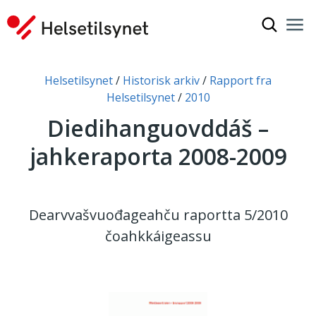
Čájet oh
Nav
Gov
Don leat dáppe:
Helsetilsynet
Historisk arkiv
Rapport fra
Helsetilsynet
2010
Diedihanguovddáš –
jahkeraporta 2008-2009
Dearvvašvuođageahču raportta 5/2010
čoahkkáigeassu