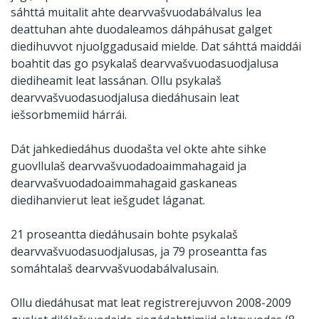
sáhttá muitalit ahte dearvvašvuodabálvalus lea
deattuhan ahte duodaleamos dáhpáhusat galget
diedihuvvot njuolggadusaid mielde. Dat sáhttá maiddái
boahtit das go psykalaš dearvvašvuodasuodjalusa
diediheamit leat lassánan. Ollu psykalaš
dearvvašvuodasuodjalusa diedáhusain leat
iešsorbmemiid hárrái.
Dát jahkediedáhus duodašta vel okte ahte sihke
guovllulaš dearvvašvuodadoaimmahagaid ja
dearvvašvuodadoaimmahagaid gaskaneas
diedihanvierut leat iešgudet láganat.
21 proseantta diedáhusain bohte psykalaš
dearvvašvuodasuodjalusas, ja 79 proseantta fas
somáhtalaš dearvvašvuodabálvalusain.
Ollu diedáhusat mat leat registrerejuvvon 2008-2009