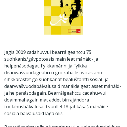
Jagis 2009 cadahuvvui bearráigeahccu 75
suohkanis/gávpotoasis main leat mánáid- ja
helpenásodagat. Fylkkamánni ja Fylkka
dearvvašvuodageahccu guorahalle ovttas ahte
sihkkarastet go suohkanat bealuštahtti sosial- ja
dearvvašvuodabálvalusaid mánáide geat ásset mánáid-
ja helpenásodagain. Bearráigeahccu cadahuvvui
doaimmahagain mat addet birrajándora
fuolahusbálvalusaid vuollel 18-jahkásaš mánáide
sosiála bálvalusaid lága olis.