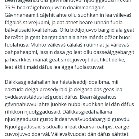
Bearráigeahcu olis gávnnahuvvui njuolggadusrihkkun
75 % bearráigehccojuvvon doaimmahagain.
Gávnnaheamit cájehit ahte ollu suohkaniin lea váilevaš
fágalaš stivrejupmi, ja dat atnet beare unnán fuola
bálvalusaid kvalitehtas. Ollu biddjojuvvo bargiid ala geat
beroštit ja geat barget dan ala ahte mánát ožžot buori
fuolahusa. Muhto váilevaš cálalaš rutiinnat ja váilevaš
oahpaheapmi, lassin dasa go leat ollu oasseáiggebargit
ja hearkkes mánát geat sirdojuvvojit duohkot deike,
leat áššit maid dáfus lea ágga fuolastuvvat.
Dálkkasgiedahallan lea hástaleaddji doaibma, mii
eaktuda cielga prosedyraid ja cielgasa das geas lea
ovddasvástádus iešgudet dáfus. Bearráigeahcus
gávnnahuvvui ahte juohke nubbi suohkan lei dán dáfus
rihkkon njuolggadusaid. Dálkkasgiedahallama
njuolggadusat gustojit dearvvašvuodabargiid guovdu.
Njuolggadusaid sisdoallu ii leat doarvái oahpis, eai ge
cuvvojuvvo doarvái. Váilevašvuodat dán dáfus sáhttet