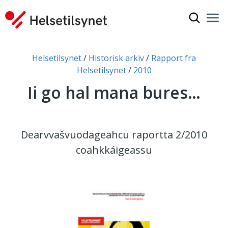
Čájet oh
Nav
Gov
Don leat dáppe:
Helsetilsynet
Historisk arkiv
Rapport fra
Helsetilsynet
2010
Ii go hal mana bures…
Dearvvašvuodageahcu raportta 2/2010
coahkkáigeassu