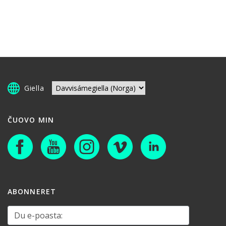
Giella
ČUOVO MIN
ABONNERET
Du e-poasta: