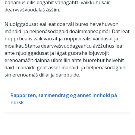
bahámus dilis dagahit vahágahtti váikkuhusaid
dearvvašvuodalaš áššiin.
Njuolggadusat eai leat doarvái bures heivehuvvon
mánáid- ja helpenásodagaid doaimmaheapmái. Dat leat
nuppi bealis váilevaccat ja nuppi bealis váddásat ja
moalkát. Stáhta dearvvašvuodageahcu ávžžuhus lea
ahte njuolggadusat ja lágat guorahallojuvvojit
erenoamážit dainna ulbmiliin ahte buorebut heivehit
daid mánáide geat ásset mánáid- ja helpenásodagain,
sin erenoamáš dillái ja dárbbuide.
Rapporten, sammendrag og annet innhold på
norsk