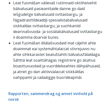
Leat fuomášan váilevaš rutiinnaid oktiiheivehit
bálvalusaid pasieanttaide danne go daid
iešgudetge bálvalusaid ovttasbargu, ja
fágaidrasttildeaddji spesialistabálvalusaid
siskkaldas ovttasbargu, ja suohkaniid
dearvvašvuoda- ja sosiálabálvalusaid ovttasbargu
ii doaimma doarvái bures.
Leat fuomášan dilálašvuodaid mat cájehit ahte
doaimmat eai systemáhtalaccat stivrejuvvo nu
ahte sihkkarastet bealuštahtti bálvalusfálaldaga.
Sáhttá leat soaittáhagas registrere go ásahus
boasttuvuodaid ja vuorddekeahtes dáhpáhusaid,
ja atnet go dan aktiivvalaccat siskkáldas
oahppamii ja cadaáigge buorideapmái.
Rapporten, sammendrag og annet innhold på
norsk