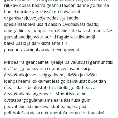
riikkaviidosaš bearráigeahcu fáddán danne go dál lea
badjel guokte jagi dassái go bálvalusat
organiserejuvvojedje oddasit ja šadde
spesialistabálvalusaid oassin. Ovddasvástideaddji
eaiggádiin lea nappo leamaš áigi sihkkarastit dan rašes
geavaheaddjejovkui buriid fágaidrasttildeaddji
bálvalusaid ja dárkkistit ahte sin
pasieantavuoigatvuodat devdojuvvojit.
Mii bearráigeahcaimet njeallje bálvalusdási gárihuhttiid
divššus: go pasieanta cujuhuvvo ásahussii ja
árvvoštallojuvvo, cielggadeami, divššu ja divššu
loahpaheami. Iskkaimet leat go bálvalusat buot dan
njealji dásis bealuštahttit ja dolle go 30-beaivvi
árvvoštallama áigemeari. Mudui iskkaimet
ovttasbargogulahallama eará ásahusaiguin,
geavaheddjiid mieldeváikkuheami, bargiid
gelbbolašvuoda ja dokumentašuvnnaid oktagaslaš