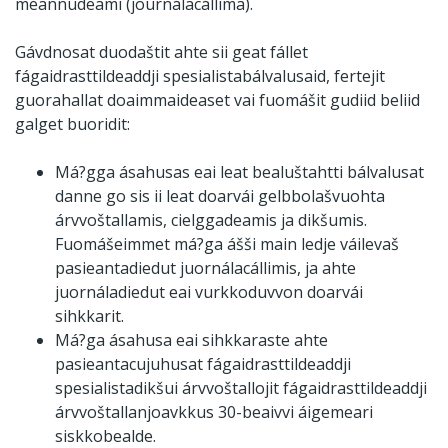
meannudeami (journálacállima).
Gávdnosat duodaštit ahte sii geat fállet
fágaidrasttildeaddji spesialistabálvalusaid, fertejit
guorahallat doaimmaideaset vai fuomášit gudiid beliid
galget buoridit:
Má?gga ásahusas eai leat bealuštahtti bálvalusat
danne go sis ii leat doarvái gelbbolašvuohta
árvvoštallamis, cielggadeamis ja dikšumis.
Fuomášeimmet má?ga ášši main ledje váilevaš
pasieantadiedut juornálacállimis, ja ahte
juornáladiedut eai vurkkoduvvon doarvái
sihkkarit.
Má?ga ásahusa eai sihkkaraste ahte
pasieantacujuhusat fágaidrasttildeaddji
spesialistadikšui árvvoštallojit fágaidrasttildeaddji
árvvoštallanjoavkkus 30-beaivvi áigemeari
siskkobealde.