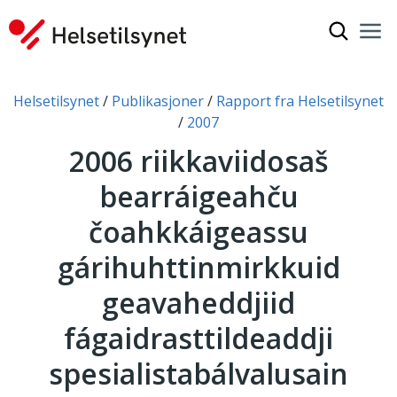
Čájet oh
Nav
Gov
Don leat dáppe:
Helsetilsynet
Publikasjoner
Rapport fra Helsetilsynet
2007
2006 riikkaviidosaš
bearráigeahču
čoahkkáigeassu
gárihuhttinmirkkuid
geavaheddjiid
fágaidrasttildeaddji
spesialistabálvalusain