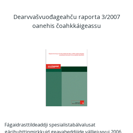
Dearvvašvuođageahču raporta 3/2007
oanehis čoahkkáigeassu
Fágaidrasttildeaddji spesialistabálvalusat
gárihuhttinmirkkuid geavaheddjiide válljejuvvui 2006