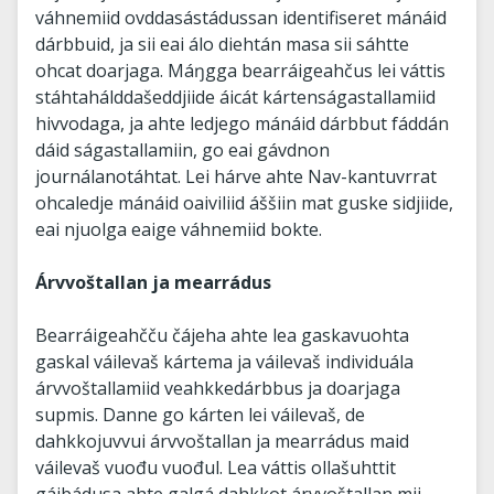
váhnemiid ovddasástádussan identifiseret mánáid
dárbbuid, ja sii eai álo diehtán masa sii sáhtte
ohcat doarjaga. Máŋgga bearráigeahčus lei váttis
stáhtahálddašeddjiide áicát kártenságastallamiid
hivvodaga, ja ahte ledjego mánáid dárbbut fáddán
dáid ságastallamiin, go eai gávdnon
journálanotáhtat. Lei hárve ahte Nav-kantuvrrat
ohcaledje mánáid oaiviliid áššiin mat guske sidjiide,
eai njuolga eaige váhnemiid bokte.
Árvvoštallan ja mearrádus
Bearráigeahčču čájeha ahte lea gaskavuohta
gaskal váilevaš kártema ja váilevaš individuála
árvvoštallamiid veahkkedárbbus ja doarjaga
supmis. Danne go kárten lei váilevaš, de
dahkkojuvvui árvvoštallan ja mearrádus maid
váilevaš vuođu vuođul. Lea váttis ollašuhttit