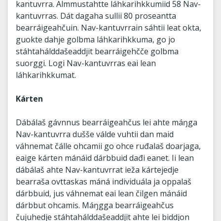
kantuvrra. Almmustahtte láhkarihkkumiid 58 Nav-
kantuvrras. Dát dagaha sullii 80 proseantta
bearráigeahčuin. Nav-kantuvrrain sáhtii leat okta,
guokte dahje golbma láhkarihkkuma, go jo
stáhtahálddašeaddjit bearráigehčče golbma
suorggi. Logi Nav-kantuvrras eai lean
láhkarihkkumat.
Kárten
Dábálaš gávnnus bearráigeahčus lei ahte máŋga
Nav-kantuvrra dušše válde vuhtii dan maid
váhnemat čálle ohcamii go ohce ruđalaš doarjaga,
eaige kárten mánáid dárbbuid dađi eanet. Ii lean
dábálaš ahte Nav-kantuvrrat ieža kártejedje
bearraša ovttaskas máná individuála ja oppalaš
dárbbuid, jus váhnemat eai lean čilgen mánáid
dárbbut ohcamis. Máŋgga bearráigeahčus
čujuhedje stáhtahálddašeaddjit ahte lei biddjon