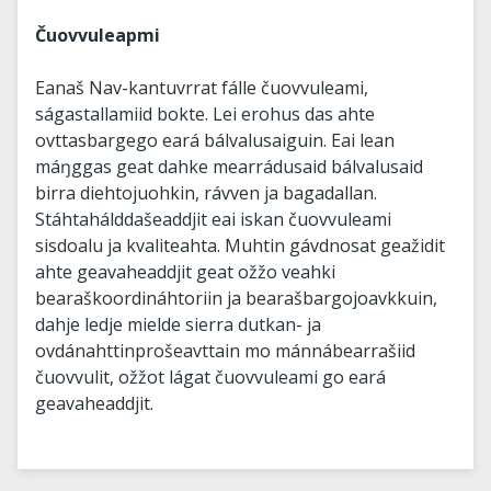
Čuovvuleapmi
Eanaš Nav-kantuvrrat fálle čuovvuleami,
ságastallamiid bokte. Lei erohus das ahte
ovttasbargego eará bálvalusaiguin. Eai lean
máŋggas geat dahke mearrádusaid bálvalusaid
birra diehtojuohkin, rávven ja bagadallan.
Stáhtahálddašeaddjit eai iskan čuovvuleami
sisdoalu ja kvaliteahta. Muhtin gávdnosat geažidit
ahte geavaheaddjit geat ožžo veahki
bearaškoordináhtoriin ja bearašbargojoavkkuin,
dahje ledje mielde sierra dutkan- ja
ovdánahttinprošeavttain mo mánnábearrašiid
čuovvulit, ožžot lágat čuovvuleami go eará
geavaheaddjit.