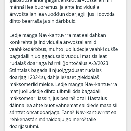
gáibádusa ahte galgá dahkkot árvvoštallan mii
mánnái lea buoremus, ja ahte individuála
árvvoštallan lea vuođđun doarjagii, jus ii dovdda
dihto bearraša ja sin dárbbuid.
Ledje máŋga Nav-kantuvrra mat eai dahkan
konkrehta ja individuála árvvoštallamiid
veahkkedárbbus, muhto juolludedje veahki dušše
bagadalli njuolggadusaid vuođul mat sis leat
ruđalaš doarjaga hárrái (Johtočálus A-3/2023
Stáhtalaš bagadalli njuolggadusat ruđalaš
doarjagii 2024:s), dahje iežaset gielddalaš
máksomeriid mielde. Ledje máŋga Nav-kantuvrra
mat juolludedje dihto ulbmiliidda bagadalli
máksomeari lassin, jus bearaš ozai. Hástalus
dáinna lea ahte buot váhnemat eai dieđe masa sii
sáhttet ohcat doarjaga. Eanaš Nav-kantuvrrat eai
rehkenastán mánáidoaju go meroštalle
doarjjasubmi.