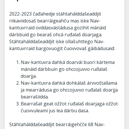
2022-2023 čađahedje stáhtahálddašeaddjit
riikaviidosaš bearráigeahču mas iske Nav-
kantuvrraid ovddasvástádusa gozihit mánáid
dárbbuid go bearaš ohcá ruđalaš doarjaga.
Stáhtahálddašeaddjit iske ollašuhttego Nav-
kantuvrraid bargovuogit čuovvovaš gáibádusaid:
Nav-kantuvra dahká doarvái buori kártema
mánáid dárbbuin go ohccojuvvo ruđalaš
doarjja.
Nav-kantuvra dahká dohkálaš árvvoštallama
ja mearrádusa go ohccojuvvo ruđalaš doarjja
bearrašiidda.
Bearrašat geat ožžot ruđalaš doarjaga ožžot
čuovvuleami jus lea dárbu dasa.
Stáhtahálddašeaddjit bearráigehčče 68 Nav-