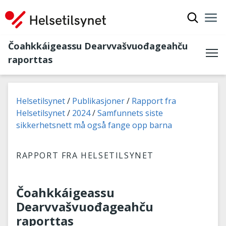
Čájet oh
Nav
Gov
Čoahkkáigeassu Dearvvašvuođageahču
raporttas
Don leat dáppe:
Helsetilsynet
Publikasjoner
Rapport fra
Helsetilsynet
2024
Samfunnets siste
sikkerhetsnett må også fange opp barna
RAPPORT FRA HELSETILSYNET
Čoahkkáigeassu
Dearvvašvuođageahču
raporttas