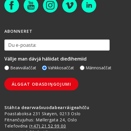
ABONNERET
Du e-poasta:
Vállje man dávjá háliidat dieđihemiid
Beaivválaččat
Vahkkosaččat
Mánnosaččat
Stáhta dearvvašvuođabearráigeahčču
Poastaboksa 231 Skøyen, 0213 Oslo
Fitnančujuhus: Møllergata 24, Oslo
Telefovdna
(+47) 21 52 99 00