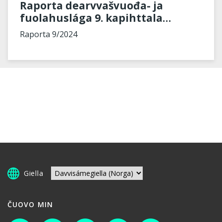
Raporta dearvvašvuođa- ja
fuolahuslága 9. kapihttala
mearrádusaid geahčadeami
Raporta 9/2024
maŋŋá - ávžžuhusat viidáset
bargui
Giella
ČUOVO MIN