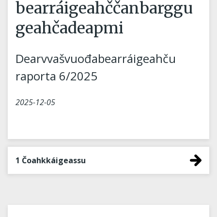
bearráigeahččanbarggu
geahčadeapmi
Dearvvašvuođabearráigeahču
raporta 6/2025
2025-12-05
1 Čoahkkáigeassu