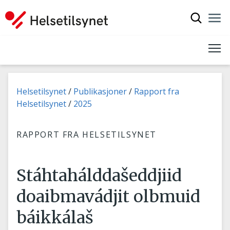
Čájet oh
Nav
Gov
Don leat dáppe:
Helsetilsynet
Publikasjoner
Rapport fra
Helsetilsynet
2025
RAPPORT FRA HELSETILSYNET
Stáhtahálddašeddjiid
doaibmavádjit olbmuid
báikkálaš