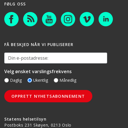
FØLG OSS
FÅ BESKJED NÅR VI PUBLISERER
Din e-postadresse:
Velg ønsket varslingsfrekvens
Daglig
Ukentlig
Månedlig
Statens helsetilsyn
Postboks 231 Skøyen, 0213 Oslo