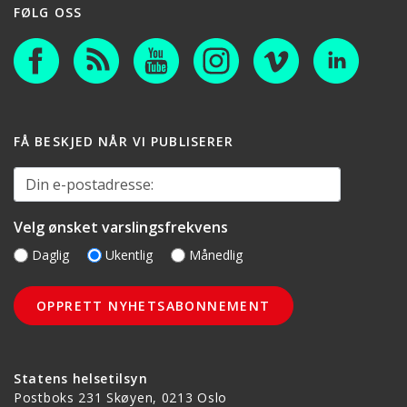
FØLG OSS
FÅ BESKJED NÅR VI PUBLISERER
Din e-postadresse:
Velg ønsket varslingsfrekvens
Daglig
Ukentlig
Månedlig
Statens helsetilsyn
Postboks 231 Skøyen, 0213 Oslo