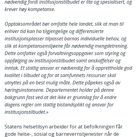
nødvendig fordi institusjonstilbudet er lite og spesialisert, og
krever høy kompetanse.
Opptaksområdet bør omfatte hele landet, slik at man til
enhver tid kan ha tilgjengelige og differensierte
institusjonsplasser tilpasset barnas individuelle behov, og
slik at kompetansemiljøene får nødvendig mengdetrening.
Dette omfatter også forvaltningsoppgaver som styring og
oppfølging av institusjonstilbudet samt anskaffelser og
inntak. Et statlig ansvar er nødvendig for å opprettholde god
kvalitet i tilbudet og for at samfunnets ressurser skal
utnyttes på en best mulig måte. Dette påpekes også av
høringsinstansene. Departementet holder på denne
bakgrunn fast ved at det ikke er grunnlag for å endre
dagens regler om statlig bistandsplikt og ansvar for
institusjonstilbudet.»
Statens helsetilsyn arbeider for at befolkningen får
gode helse-, sosial og barnevernstjenester når de