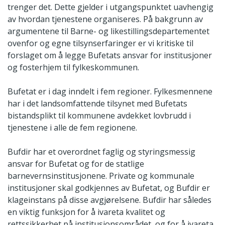
trenger det. Dette gjelder i utgangspunktet uavhengig
av hvordan tjenestene organiseres. På bakgrunn av
argumentene til Barne- og likestillingsdepartementet
ovenfor og egne tilsynserfaringer er vi kritiske til
forslaget om å legge Bufetats ansvar for institusjoner
og fosterhjem til fylkeskommunen.
Bufetat er i dag inndelt i fem regioner. Fylkesmennene
har i det landsomfattende tilsynet med Bufetats
bistandsplikt til kommunene avdekket lovbrudd i
tjenestene i alle de fem regionene.
Bufdir har et overordnet faglig og styringsmessig
ansvar for Bufetat og for de statlige
barnevernsinstitusjonene. Private og kommunale
institusjoner skal godkjennes av Bufetat, og Bufdir er
klageinstans på disse avgjørelsene. Bufdir har således
en viktig funksjon for å ivareta kvalitet og
rettssikkerhet på institusjonsområdet, og for å ivareta