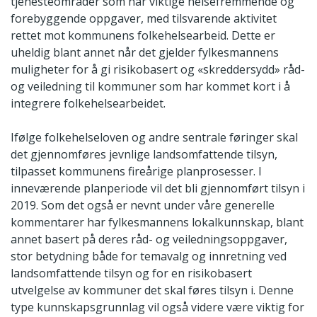
tjenesteområder som har viktige helsefremmende og
forebyggende oppgaver, med tilsvarende aktivitet
rettet mot kommunens folkehelsearbeid. Dette er
uheldig blant annet når det gjelder fylkesmannens
muligheter for å gi risikobasert og «skreddersydd» råd-
og veiledning til kommuner som har kommet kort i å
integrere folkehelsearbeidet.
Ifølge folkehelseloven og andre sentrale føringer skal
det gjennomføres jevnlige landsomfattende tilsyn,
tilpasset kommunens fireårige planprosesser. I
inneværende planperiode vil det bli gjennomført tilsyn i
2019. Som det også er nevnt under våre generelle
kommentarer har fylkesmannens lokalkunnskap, blant
annet basert på deres råd- og veiledningsoppgaver,
stor betydning både for temavalg og innretning ved
landsomfattende tilsyn og for en risikobasert
utvelgelse av kommuner det skal føres tilsyn i. Denne
type kunnskapsgrunnlag vil også videre være viktig for