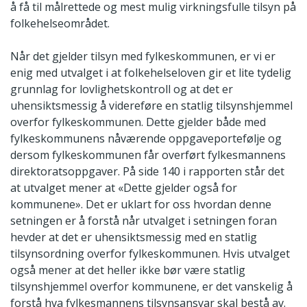
å få til målrettede og mest mulig virkningsfulle tilsyn på
folkehelseområdet.
Når det gjelder tilsyn med fylkeskommunen, er vi er
enig med utvalget i at folkehelseloven gir et lite tydelig
grunnlag for lovlighetskontroll og at det er
uhensiktsmessig å videreføre en statlig tilsynshjemmel
overfor fylkeskommunen. Dette gjelder både med
fylkeskommunens nåværende oppgaveportefølje og
dersom fylkeskommunen får overført fylkesmannens
direktoratsoppgaver. På side 140 i rapporten står det
at utvalget mener at «Dette gjelder også for
kommunene». Det er uklart for oss hvordan denne
setningen er å forstå når utvalget i setningen foran
hevder at det er uhensiktsmessig med en statlig
tilsynsordning overfor fylkeskommunen. Hvis utvalget
også mener at det heller ikke bør være statlig
tilsynshjemmel overfor kommunene, er det vanskelig å
forstå hva fylkesmannens tilsynsansvar skal bestå av.