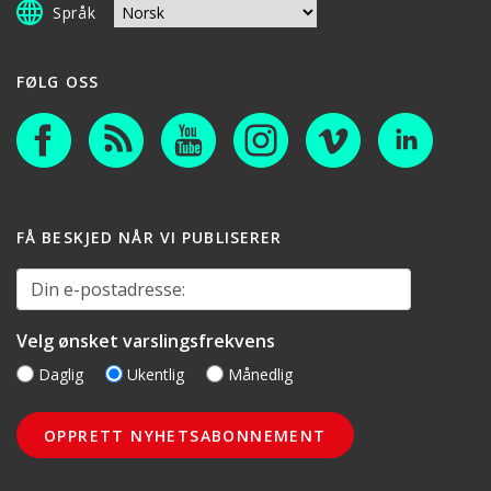
Språk
FØLG OSS
FÅ BESKJED NÅR VI PUBLISERER
Din e-postadresse:
Velg ønsket varslingsfrekvens
Daglig
Ukentlig
Månedlig