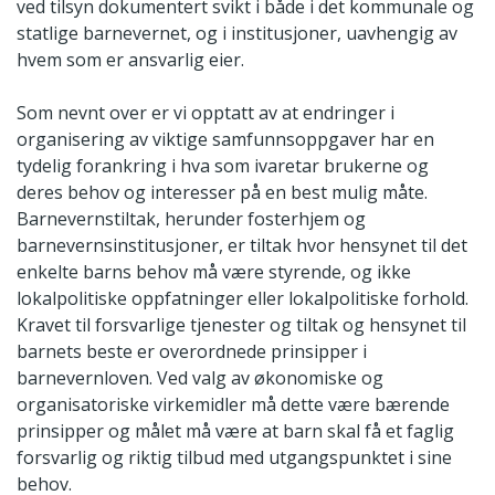
ved tilsyn dokumentert svikt i både i det kommunale og
statlige barnevernet, og i institusjoner, uavhengig av
hvem som er ansvarlig eier.
Som nevnt over er vi opptatt av at endringer i
organisering av viktige samfunnsoppgaver har en
tydelig forankring i hva som ivaretar brukerne og
deres behov og interesser på en best mulig måte.
Barnevernstiltak, herunder fosterhjem og
barnevernsinstitusjoner, er tiltak hvor hensynet til det
enkelte barns behov må være styrende, og ikke
lokalpolitiske oppfatninger eller lokalpolitiske forhold.
Kravet til forsvarlige tjenester og tiltak og hensynet til
barnets beste er overordnede prinsipper i
barnevernloven. Ved valg av økonomiske og
organisatoriske virkemidler må dette være bærende
prinsipper og målet må være at barn skal få et faglig
forsvarlig og riktig tilbud med utgangspunktet i sine
behov.