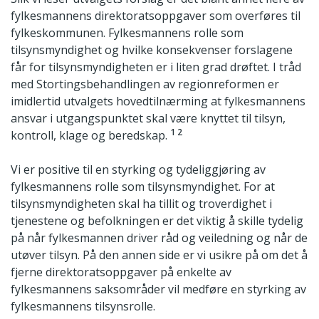
fylkesmannens direktoratsoppgaver som overføres til
fylkeskommunen. Fylkesmannens rolle som
tilsynsmyndighet og hvilke konsekvenser forslagene
får for tilsynsmyndigheten er i liten grad drøftet. I tråd
med Stortingsbehandlingen av regionreformen er
imidlertid utvalgets hovedtilnærming at fylkesmannens
ansvar i utgangspunktet skal være knyttet til tilsyn,
1 2
kontroll, klage og beredskap.
Vi er positive til en styrking og tydeliggjøring av
fylkesmannens rolle som tilsynsmyndighet. For at
tilsynsmyndigheten skal ha tillit og troverdighet i
tjenestene og befolkningen er det viktig å skille tydelig
på når fylkesmannen driver råd og veiledning og når de
utøver tilsyn. På den annen side er vi usikre på om det å
fjerne direktoratsoppgaver på enkelte av
fylkesmannens saksområder vil medføre en styrking av
fylkesmannens tilsynsrolle.