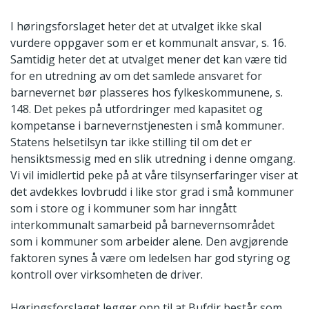
I høringsforslaget heter det at utvalget ikke skal
vurdere oppgaver som er et kommunalt ansvar, s. 16.
Samtidig heter det at utvalget mener det kan være tid
for en utredning av om det samlede ansvaret for
barnevernet bør plasseres hos fylkeskommunene, s.
148. Det pekes på utfordringer med kapasitet og
kompetanse i barnevernstjenesten i små kommuner.
Statens helsetilsyn tar ikke stilling til om det er
hensiktsmessig med en slik utredning i denne omgang.
Vi vil imidlertid peke på at våre tilsynserfaringer viser at
det avdekkes lovbrudd i like stor grad i små kommuner
som i store og i kommuner som har inngått
interkommunalt samarbeid på barnevernsområdet
som i kommuner som arbeider alene. Den avgjørende
faktoren synes å være om ledelsen har god styring og
kontroll over virksomheten de driver.
Høringsforslaget legger opp til at Bufdir består som