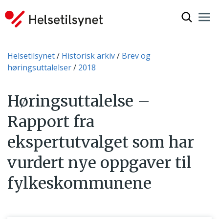
Vis søkef
Nav
Luk
Du er her:
Helsetilsynet
Historisk arkiv
Brev og
høringsuttalelser
2018
Høringsuttalelse –
Rapport fra
ekspertutvalget som har
vurdert nye oppgaver til
fylkeskommunene