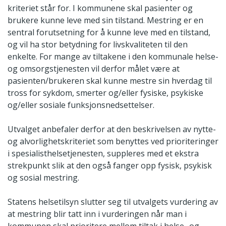
kriteriet står for. I kommunene skal pasienter og
brukere kunne leve med sin tilstand. Mestring er en
sentral forutsetning for å kunne leve med en tilstand,
og vil ha stor betydning for livskvaliteten til den
enkelte. For mange av tiltakene i den kommunale helse-
og omsorgstjenesten vil derfor målet være at
pasienten/brukeren skal kunne mestre sin hverdag til
tross for sykdom, smerter og/eller fysiske, psykiske
og/eller sosiale funksjonsnedsettelser.
Utvalget anbefaler derfor at den beskrivelsen av nytte-
og alvorlighetskriteriet som benyttes ved prioriteringer
i spesialisthelsetjenesten, suppleres med et ekstra
strekpunkt slik at den også fanger opp fysisk, psykisk
og sosial mestring.
Statens helsetilsyn slutter seg til utvalgets vurdering av
at mestring blir tatt inn i vurderingen når man i
kommunen skal prioritere mellom tiltak i helse- og