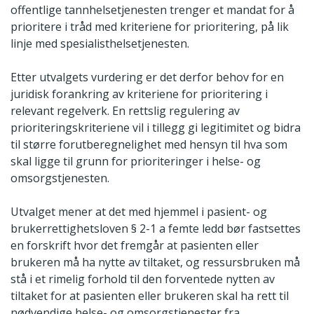
offentlige tannhelsetjenesten trenger et mandat for å
prioritere i tråd med kriteriene for prioritering, på lik
linje med spesialisthelsetjenesten.
Etter utvalgets vurdering er det derfor behov for en
juridisk forankring av kriteriene for prioritering i
relevant regelverk. En rettslig regulering av
prioriteringskriteriene vil i tillegg gi legitimitet og bidra
til større forutberegnelighet med hensyn til hva som
skal ligge til grunn for prioriteringer i helse- og
omsorgstjenesten.
Utvalget mener at det med hjemmel i pasient- og
brukerrettighetsloven § 2-1 a femte ledd bør fastsettes
en forskrift hvor det fremgår at pasienten eller
brukeren må ha nytte av tiltaket, og ressursbruken må
stå i et rimelig forhold til den forventede nytten av
tiltaket for at pasienten eller brukeren skal ha rett til
nødvendige helse- og omsorgstjenester fra