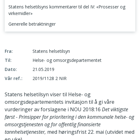
Statens helsetilsyns kommentarer til del IV: «Prosesser og
virkemidler»
Generelle betraktninger
Statens helsetilsyn innspill til del III: «Forslag til prinsipp for prioritering»
Fra:
Statens helsetilsyn
Til:
Helse- og omsorgsdepartementet
Dato:
21.05.2019
Vår ref.:
2019/1128 2 NIR
Statens helsetilsyn viser til Helse- og
omsorgsdepartementets invitasjon til å gi våre
vurderinger av forslagene i NOU 2018:16
Det viktigste
først - Prinsipper for prioritering i den kommunale helse- og
omsorgstjenesten og for offentlig finansierte
tannhelsetjenester,
med høringsfrist 22. mai (utvidet med
en uke).