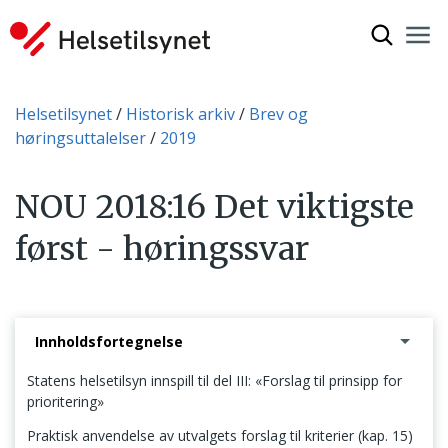
Vis søkef
Nav
Luk
Du er her:
Helsetilsynet
Historisk arkiv
Brev og
høringsuttalelser
2019
NOU 2018:16 Det viktigste
først - høringssvar
Innholdsfortegnelse
Statens helsetilsyn innspill til del III: «Forslag til prinsipp for
prioritering»
Praktisk anvendelse av utvalgets forslag til kriterier (kap. 15)