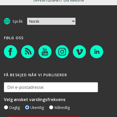
OFFENTLEGHEIT OG INNSYN
Språk
FØLG OSS
FÅ BESKJED NÅR VI PUBLISERER
Din e-postadresse:
Velg ønsket varslingsfrekvens
Daglig
Ukentlig
Månedlig