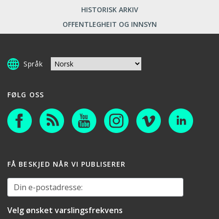
HISTORISK ARKIV
OFFENTLEGHEIT OG INNSYN
Språk
FØLG OSS
FÅ BESKJED NÅR VI PUBLISERER
Din e-postadresse:
Velg ønsket varslingsfrekvens