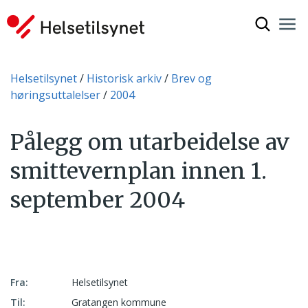
Vis søkef
Nav
Luk
Du er her:
Helsetilsynet
Historisk arkiv
Brev og
høringsuttalelser
2004
Pålegg om utarbeidelse av
smittevernplan innen 1.
september 2004
Fra:
Helsetilsynet
Til:
Gratangen kommune