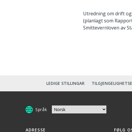
Utredning om drift o
(planlagt som Rapport 
Smittevernloven av Sta
LEDIGE STILLINGAR
TILGJENGELIGHETS
Språk
ADRESSE
FØLG O