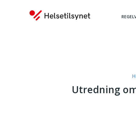
REGEL
Du er her:
H
Utredning om