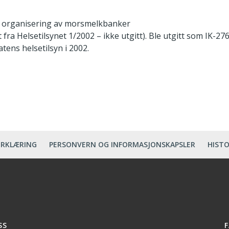
g organisering av morsmelkbanker
fra Helsetilsynet 1/2002 – ikke utgitt). Ble utgitt som IK-276
tens helsetilsyn i 2002.
ERKLÆRING
PERSONVERN OG INFORMASJONSKAPSLER
HISTO
SS
F