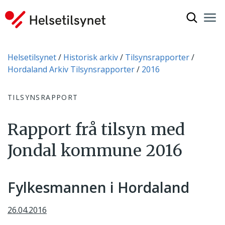
Vis søkef
Nav
Luk
Du er her:
Helsetilsynet
Historisk arkiv
Tilsynsrapporter
Hordaland Arkiv Tilsynsrapporter
2016
TILSYNSRAPPORT
Rapport frå tilsyn med
Jondal kommune 2016
Fylkesmannen i Hordaland
26.04.2016