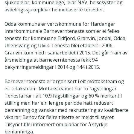
sjukepleiar, kommunelege, leiar NAV, helsesyster og
avdelingssjukepleiar heimebaserte tenester.
Odda kommune er vertskommune for Hardanger
Interkommunale Barnevernteneste som er ei felles
teneste for kommuane Eidfjord, Granvin, Jondal, Odda,
Ullensvang og Ulvik. Tenesta blei etablert i 2006.
Granvin kom med i samarbeidet i 2015. Det går fram av
årsmeldinga at barneverntenesta fekk 94
bekymringsmeldingar i 2014 og 144 i 2015.
Barneverntenesta er organisert i eit mottaksteam og
eit tiltaksteam. Mottaksteamet har to fagstillingar.
Tenesta har i alt 10,9 fagstillingar og 60 % merkantil
stilling men har ein lengre periode hatt redusert
bemanning og vanskar med rekruttering av kvalifiserte
vikarar. Behov for fleire tilsette er meldt til styret.
Tilsynet blei informert om planar for å styrkje
bemanninga.