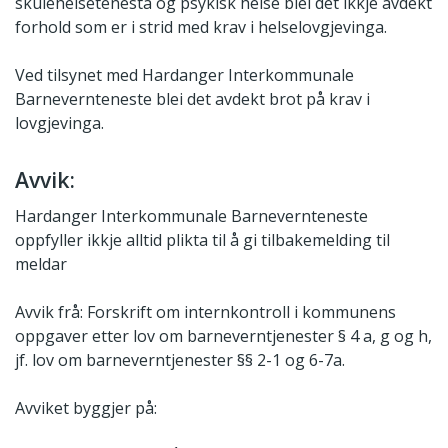
skulehelsetenesta og psykisk helse blei det ikkje avdekt
forhold som er i strid med krav i helselovgjevinga.
Ved tilsynet med Hardanger Interkommunale
Barnevernteneste blei det avdekt brot på krav i
lovgjevinga.
Avvik:
Hardanger Interkommunale Barnevernteneste
oppfyller ikkje alltid plikta til å gi tilbakemelding til
meldar
Avvik frå: Forskrift om internkontroll i kommunens
oppgaver etter lov om barneverntjenester § 4 a, g og h,
jf. lov om barneverntjenester §§ 2-1 og 6-7a.
Avviket byggjer på: