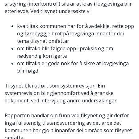
si styring (interkontroll) sikrar at krav i lovgjevinga blir
etterlevde. Ved tilsynet undersøkte vi
kva tiltak kommunen har for å avdekkje, rette opp
og førebyggje brot på lovgivinga innanfor dei
tema tilsynet omfattar
om tiltaka blir følgde opp i praksis og om
nødvendig korrigerte
om tiltaka er gode nok for å sikre at lovgjevinga
blir følgd
Tilsynet blei utført som systemrevisjon. Ein
systemrevisjon blir gjennomført ved å granske
dokument, ved intervju og andre undersøkingar.
Rapporten handlar om funn ved tilsynet og gir derfor
inga fullstendig tilstandsvurdering av det arbeidet
kommunen har gjort innanfor dei områda som tilsynet
omfatta.