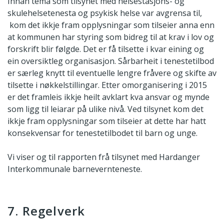
Innan tema som tilsynet med helsestasjons- og
skulehelsetenesta og psykisk helse var avgrensa til,
kom det ikkje fram opplysningar som tilseier anna enn
at kommunen har styring som bidreg til at krav i lov og
forskrift blir følgde. Det er få tilsette i kvar eining og
ein oversiktleg organisasjon. Sårbarheit i tenestetilbod
er særleg knytt til eventuelle lengre fråvere og skifte av
tilsette i nøkkelstillingar. Etter omorganisering i 2015
er det framleis ikkje heilt avklart kva ansvar og mynde
som ligg til leiarar på ulike nivå. Ved tilsynet kom det
ikkje fram opplysningar som tilseier at dette har hatt
konsekvensar for tenestetilbodet til barn og unge.
Vi viser og til rapporten frå tilsynet med Hardanger
Interkommunale barnevernteneste.
7. Regelverk