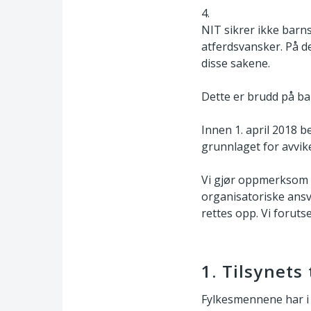
4.
NIT sikrer ikke barns 
atferdsvansker. På d
disse sakene.
Dette er brudd på bar
Innen 1. april 2018 b
grunnlaget for avvike
Vi gjør oppmerksom p
organisatoriske ansv
rettes opp. Vi foruts
1. Tilsynet
Fylkesmennene har i d