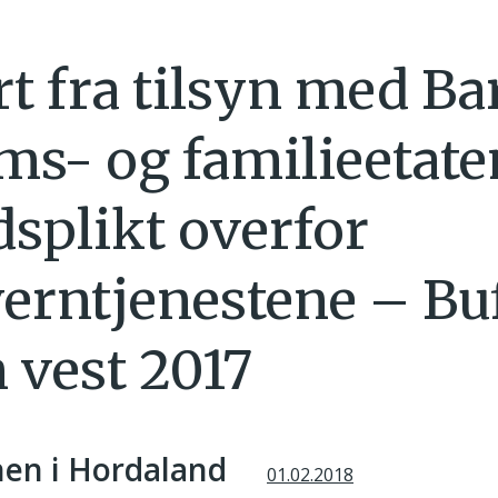
t fra tilsyn med Ba
s- og familieetate
dsplikt overfor
erntjenestene – Bu
 vest 2017
en i Hordaland
01.02.2018