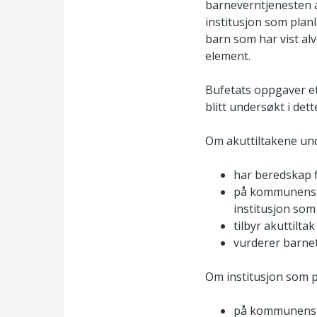
barneverntjenesten an
institusjon som planl
barn som har vist al
element.
Bufetats oppgaver ett
blitt undersøkt i dette
Om akuttiltakene und
har beredskap fo
på kommunens e
institusjon som
tilbyr akuttiltak
vurderer barne
Om institusjon som p
på kommunens an