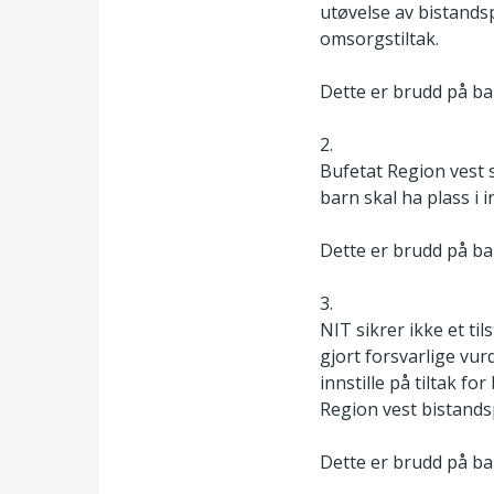
utøvelse av bistandsp
omsorgstiltak.
Dette er brudd på bar
2.
Bufetat Region vest s
barn skal ha plass i 
Dette er brudd på bar
3.
NIT sikrer ikke et ti
gjort forsvarlige vur
innstille på tiltak f
Region vest bistandsp
Dette er brudd på bar