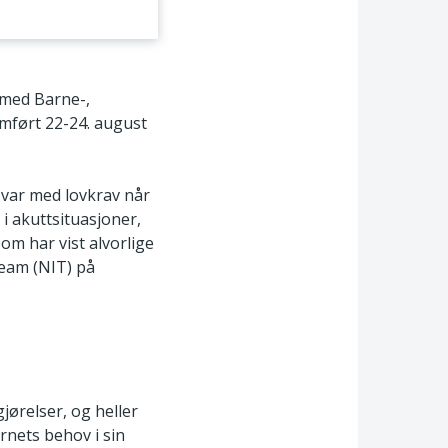
 med Barne-,
omført 22-24. august
msvar med lovkrav når
i akuttsituasjoner,
som har vist alvorlige
team (NIT) på
jørelser, og heller
arnets behov i sin