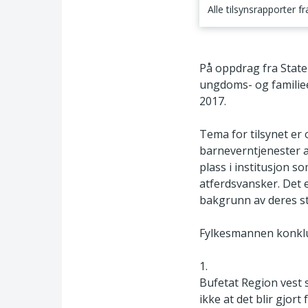
Alle tilsynsrapporter f
1. Tilsynets tema o
På oppdrag fra State
ungdoms- og familiee
2017.
Tema for tilsynet er 
barneverntjenester a
plass i institusjon so
atferdsvansker. Det 
bakgrunn av deres st
Fylkesmannen konkl
1.
Bufetat Region vest s
ikke at det blir gjort