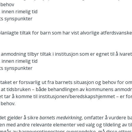
s behov
ak innen rimelig tid
ts synspunkter
anlagte tiltak for barn som har vist alvorlige atferdsvansk
modning tilbyr tiltak i institusjon som er egnet til å ivar
ak innen rimelig tid
ts synspunkter
iltaket er forsvarlig ut fra barnets situasjon og behov for 
 at tidsbruken – både behandlingen av kommunens anmodni
det tar å komme til institusjonen/beredskapshjemmet – er for
 behov.
et gjelder å sikre
barnets medvirkning
, omfatter å vurdere 
n med andre relevante elementer ved valg og tildeling av t
mgår av barneverntjenestens oversendelse, må disse etters