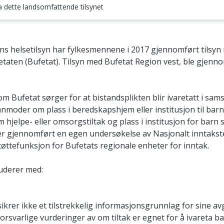
ra dette landsomfattende tilsynet
g omfang
ns helsetilsyn har fylkesmennene i 2017 gjennomført tilsyn
taten (Bufetat). Tilsyn med Bufetat Region vest, ble gjenn
om Bufetat sørger for at bistandsplikten blir ivaretatt i sa
nmoder om plass i beredskapshjem eller institusjon til barn 
m hjelpe- eller omsorgstiltak og plass i institusjon for barn 
er gjennomført en egen undersøkelse av Nasjonalt inntaks
øttefunksjon for Bufetats regionale enheter for inntak.
uderer med:
ikrer ikke et tilstrekkelig informasjonsgrunnlag for sine avg
 forsvarlige vurderinger av om tiltak er egnet for å ivareta b