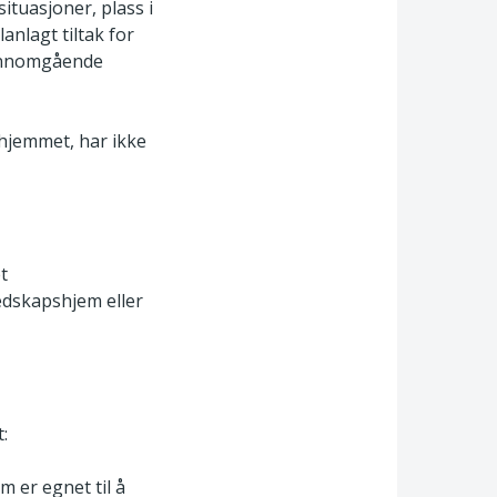
ituasjoner, plass i
anlagt tiltak for
jennomgående
shjemmet, har ikke
t
edskapshjem eller
:
 er egnet til å