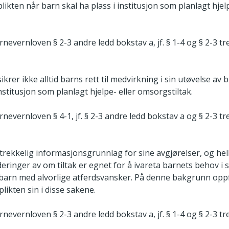
likten når barn skal ha plass i institusjon som planlagt hjelp
nevernloven § 2-3 andre ledd bokstav a, jf. § 1-4 og § 2-3 tre
ikrer ikke alltid barns rett til medvirkning i sin utøvelse av 
institusjon som planlagt hjelpe- eller omsorgstiltak.
nevernloven § 4-1, jf. § 2-3 andre ledd bokstav a og § 2-3 tre
lstrekkelig informasjonsgrunnlag for sine avgjørelser, og helle
deringer av om tiltak er egnet for å ivareta barnets behov i 
or barn med alvorlige atferdsvansker. På denne bakgrunn oppf
likten sin i disse sakene.
nevernloven § 2-3 andre ledd bokstav a, jf. § 1-4 og § 2-3 tre