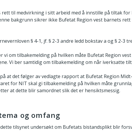
rett til medvirkning i sitt arbeid med å innstille på tiltak fo
enne bakgrunn sikrer ikke Bufetat Region vest barnets rett t
nevernloven § 4-1, jf. § 2-3 andre ledd bokstav a og § 2-3 tre
er vi om tilbakemelding på hvilken måte Bufetat Region vest 
ne. Vi ber samtidig om tilbakemelding om når iverksatte tilt
å at det følger av vedlagte rapport at Bufetat Region Mid
aret for NIT skal gi tilbakemelding på hvilken måte grunnlag
etter at dette blir samordnet slik det er hensiktsmessig.
s tema og omfang
ette tilsynet undersøkt om Bufetats bistandsplikt blir forsv