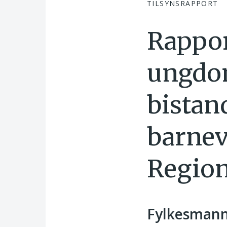
TILSYNSRAPPORT
Rappor
ungdom
bistan
barnev
Region
Fylkesmann