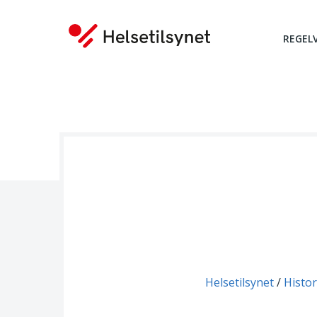
REGEL
Du er her:
Helsetilsynet
Histor