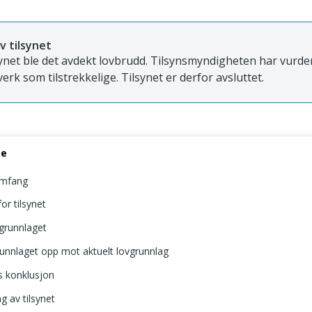
v tilsynet
synet ble det avdekt lovbrudd. Tilsynsmyndigheten har vurder
verk som tilstrekkelige. Tilsynet er derfor avsluttet.
se
omfang
or tilsynet
agrunnlaget
runnlaget opp mot aktuelt lovgrunnlag
s konklusjon
 av tilsynet