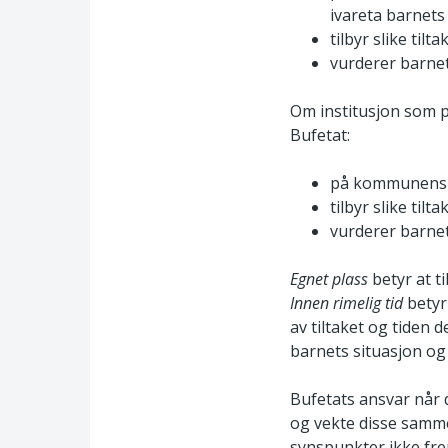
ivareta barnet
tilbyr slike tilt
vurderer barne
Om institusjon som pl
Bufetat:
på kommunens an
tilbyr slike tilt
vurderer barne
Egnet plass
betyr at t
Innen rimelig tid
betyr
av tiltaket og tiden 
barnets situasjon og
Bufetats ansvar når d
og vekte disse samme
synspunkter ikke fre