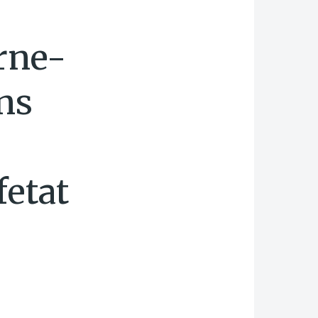
rne-
ns
fetat