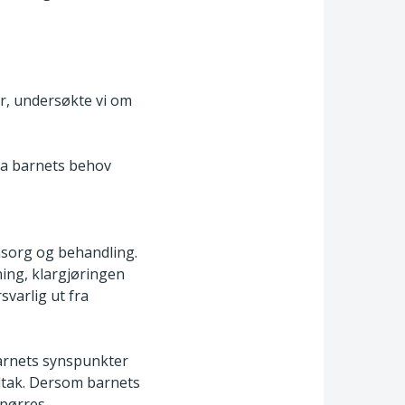
er, undersøkte vi om
eta barnets behov
omsorg og behandling.
ng, klargjøringen
svarlig ut fra
barnets synspunkter
iltak. Dersom barnets
pørres.