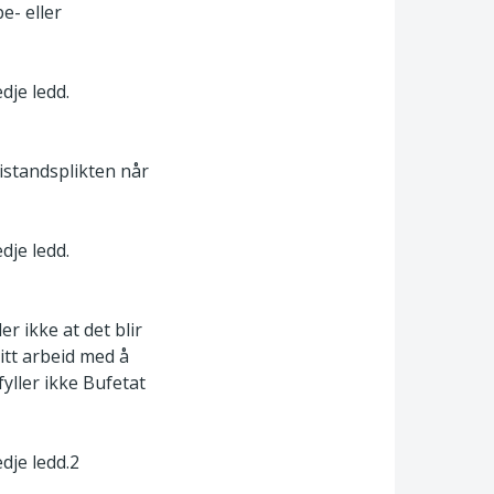
e- eller
dje ledd.
bistandsplikten når
dje ledd.
r ikke at det blir
sitt arbeid med å
yller ikke Bufetat
dje ledd.2