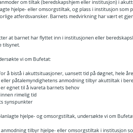
moder om tiltak (beredskapshjem eller institusjon) i akutts
agte hjelpe- eller omsorgstiltak, og plass i institusjon som pl
vorlige atferdsvansker. Barnets medvirkning har vært et g
er at barnet har flyttet inn i institusjonen eller beredskap
 tilsynet.
ersøkte vi om Bufetat:
r å bistå i akuttsituasjoner, uansett tid på døgnet, hele åre
ller påtalemyndighetens anmodning tilbyr akuttiltak i ber
 er egnet til å ivareta barnets behov
 innen rimelig tid
ts synspunkter
lanlagte hjelpe- og omsorgstiltak, undersøkte vi om Bufetat
modning tilbyr hjelpe- eller omsorgstiltak i institusjon som