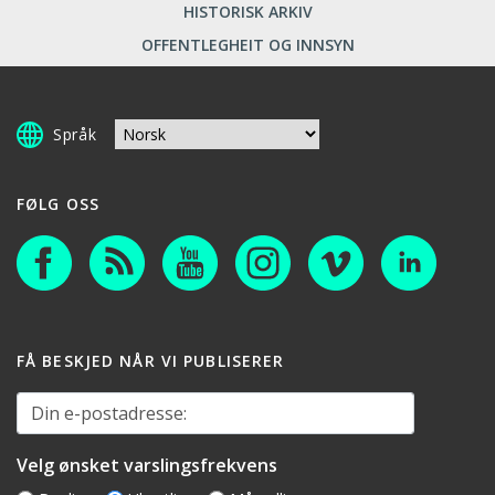
HISTORISK ARKIV
OFFENTLEGHEIT OG INNSYN
Språk
FØLG OSS
FÅ BESKJED NÅR VI PUBLISERER
Din e-postadresse:
Velg ønsket varslingsfrekvens