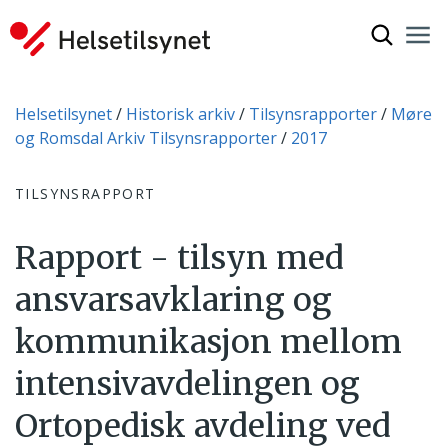
Vis søkef
Nav
Luk
Du er her:
Helsetilsynet
Historisk arkiv
Tilsynsrapporter
Møre
og Romsdal Arkiv Tilsynsrapporter
2017
TILSYNSRAPPORT
Rapport - tilsyn med
ansvarsavklaring og
kommunikasjon mellom
intensivavdelingen og
Ortopedisk avdeling ved