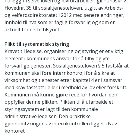
I tillegg til selve loven og lovforarbeider, gir rundskriv
Hovednr. 35 til sosialtjenesteloven, utgitt av Arbeids-
og velferdsdirektoratet i 2012 med senere endringer,
innhold til hva som er faglig forsvarlig og som er
aktuelt for dette tilsynet.
Plikt til systematisk styring
Kravet til ledelse, organisering og styring er et viktig
element i kommunens ansvar for å tilby og yte
forsvarlige tjenester. Sosialtjenesteloven § 5 fastslår at
kommunen skal føre internkontroll for å sikre at
virksomhet og tjenester etter kapittel 4 er i samsvar
med krav fastsatt i eller i medhold av lov eller forskrift.
Kommunen må kunne gjøre rede for hvordan den
oppfyller denne plikten. Plikten til å utarbeide et
styringssystem er lagt til den kommunale
administrative ledelsen. Den praktiske
gjennomføringen av internkontrollen ligger i Nav-
kontoret.