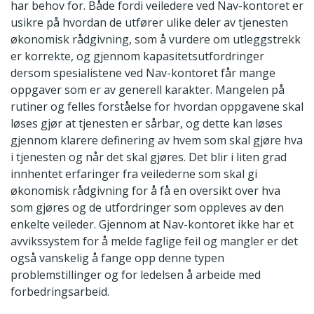
har behov for. Både fordi veiledere ved Nav-kontoret er
usikre på hvordan de utfører ulike deler av tjenesten
økonomisk rådgivning, som å vurdere om utleggstrekk
er korrekte, og gjennom kapasitetsutfordringer
dersom spesialistene ved Nav-kontoret får mange
oppgaver som er av generell karakter. Mangelen på
rutiner og felles forståelse for hvordan oppgavene skal
løses gjør at tjenesten er sårbar, og dette kan løses
gjennom klarere definering av hvem som skal gjøre hva
i tjenesten og når det skal gjøres. Det blir i liten grad
innhentet erfaringer fra veilederne som skal gi
økonomisk rådgivning for å få en oversikt over hva
som gjøres og de utfordringer som oppleves av den
enkelte veileder. Gjennom at Nav-kontoret ikke har et
avvikssystem for å melde faglige feil og mangler er det
også vanskelig å fange opp denne typen
problemstillinger og for ledelsen å arbeide med
forbedringsarbeid.