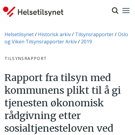
Vis søkef
Nav
Luk
Du er her:
Helsetilsynet
Historisk arkiv
Tilsynsrapporter
Oslo
og Viken Tilsynsrapporter Arkiv
2019
TILSYNSRAPPORT
Rapport fra tilsyn med
kommunens plikt til å gi
tjenesten økonomisk
rådgivning etter
sosialtjenesteloven ved