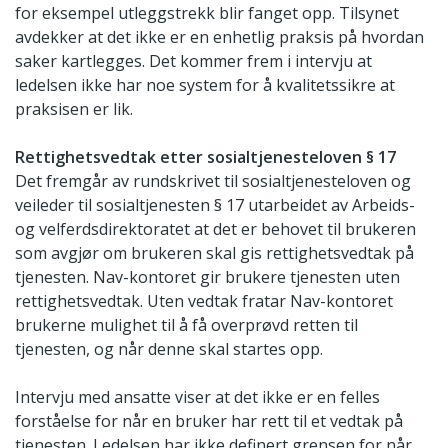
for eksempel utleggstrekk blir fanget opp. Tilsynet
avdekker at det ikke er en enhetlig praksis på hvordan
saker kartlegges. Det kommer frem i intervju at
ledelsen ikke har noe system for å kvalitetssikre at
praksisen er lik.
Rettighetsvedtak etter sosialtjenesteloven § 17
Det fremgår av rundskrivet til sosialtjenesteloven og
veileder til sosialtjenesten § 17 utarbeidet av Arbeids-
og velferdsdirektoratet at det er behovet til brukeren
som avgjør om brukeren skal gis rettighetsvedtak på
tjenesten. Nav-kontoret gir brukere tjenesten uten
rettighetsvedtak. Uten vedtak fratar Nav-kontoret
brukerne mulighet til å få overprøvd retten til
tjenesten, og når denne skal startes opp.
Intervju med ansatte viser at det ikke er en felles
forståelse for når en bruker har rett til et vedtak på
tjenesten. Ledelsen har ikke definert grensen for når