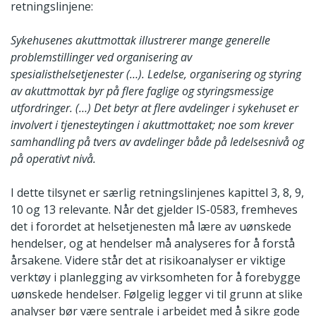
retningslinjene:
Sykehusenes akuttmottak illustrerer mange generelle
problemstillinger ved organisering av
spesialisthelsetjenester (…). Ledelse, organisering og styring
av akuttmottak byr på flere faglige og styringsmessige
utfordringer. (…) Det betyr at flere avdelinger i sykehuset er
involvert i tjenesteytingen i akuttmottaket; noe som krever
samhandling på tvers av avdelinger både på ledelsesnivå og
på operativt nivå.
I dette tilsynet er særlig retningslinjenes kapittel 3, 8, 9,
10 og 13 relevante. Når det gjelder IS-0583, fremheves
det i forordet at helsetjenesten må lære av uønskede
hendelser, og at hendelser må analyseres for å forstå
årsakene. Videre står det at risikoanalyser er viktige
verktøy i planlegging av virksomheten for å forebygge
uønskede hendelser. Følgelig legger vi til grunn at slike
analyser bør være sentrale i arbeidet med å sikre gode