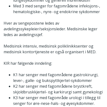
lungesykdommer og generell indremedisin
Med 3 med senger for fagområdene infeksjons-,
hematologiske-, nyre- og endokrine sykdommer
Hver av sengepostene ledes av
avdelingssykepleier/seksjonsleder. Medisinske leger
ledes av avdelingssjef.
Medisinsk intensiv, medisinsk poliklinikksenter og
medisinsk kontortjeneste er også organisert i MED.
KIR har følgende inndeling:
K1 har senger med fagområdene gastrokirurgi,
lever-, galle- og bukspyttkjertel-sykdommer
K2 har senger med fagområdene brystkreft,
skjoldbruskkjertel- og karkirurgi samt gynekologi
K3 har senger med fagområde urologi i tillegg til
senger for øre-nese-hals- og øyesykdommer.