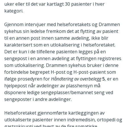
uker eller til det var kartlagt 30 pasienter i hver
kategori.
Gjennom intervjuer med helseforetakets og Drammen
sykehus sin ledelse fremkom det at flytting av pasient
til en annen post innen samme avdeling, ikke blir
karakterisert som en utlokalisering i helseforetaket.
Det er kun i de tilfellene pasienten legges på en
sengepost i en annen avdeling at flyttingen registreres
som utlokalisering. Drammen sykehus bruker i denne
forbindelse begrepet H-post og H-post-pasient som
ifølge prosedyren for
Håndtering av overbelegg
5
,
er en
hjelpepost når avdelinger av plasshensyn må
disponere ledige sengeplasser/bemannet seng ved
sengeposter i andre avdelinger.
Helseforetaket gjennomførte kartleggingen av
utlokaliserte pasienter innen indremedisin, ortopedi og
gastrokirurgi ved hvert av de fire somatiske