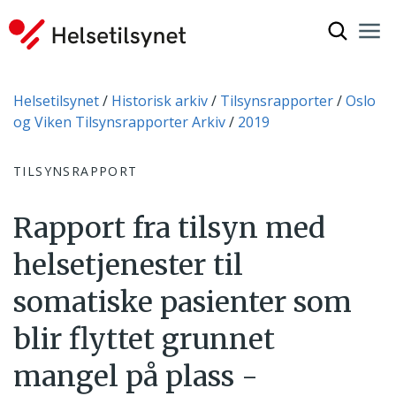
Vis søkef
Nav
Luk
Du er her:
Helsetilsynet
Historisk arkiv
Tilsynsrapporter
Oslo
og Viken Tilsynsrapporter Arkiv
2019
TILSYNSRAPPORT
Rapport fra tilsyn med
helsetjenester til
somatiske pasienter som
blir flyttet grunnet
mangel på plass -