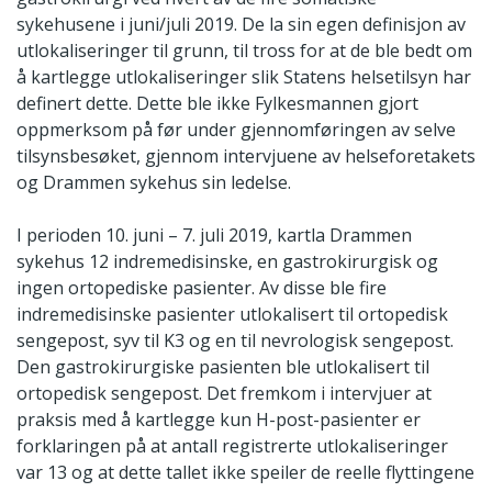
sykehusene i juni/juli 2019. De la sin egen definisjon av
utlokaliseringer til grunn, til tross for at de ble bedt om
å kartlegge utlokaliseringer slik Statens helsetilsyn har
definert dette. Dette ble ikke Fylkesmannen gjort
oppmerksom på før under gjennomføringen av selve
tilsynsbesøket, gjennom intervjuene av helseforetakets
og Drammen sykehus sin ledelse.
I perioden 10. juni – 7. juli 2019, kartla Drammen
sykehus 12 indremedisinske, en gastrokirurgisk og
ingen ortopediske pasienter. Av disse ble fire
indremedisinske pasienter utlokalisert til ortopedisk
sengepost, syv til K3 og en til nevrologisk sengepost.
Den gastrokirurgiske pasienten ble utlokalisert til
ortopedisk sengepost. Det fremkom i intervjuer at
praksis med å kartlegge kun H-post-pasienter er
forklaringen på at antall registrerte utlokaliseringer
var 13 og at dette tallet ikke speiler de reelle flyttingene