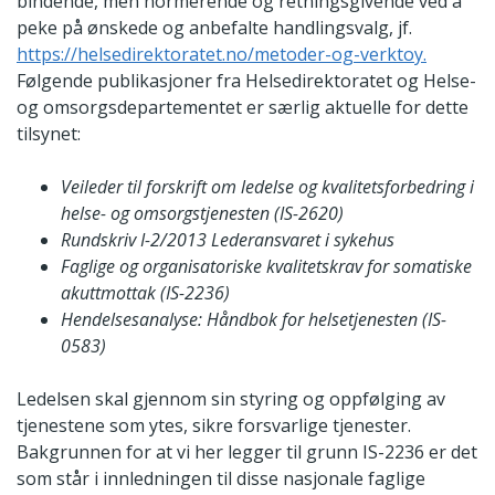
bindende, men normerende og retningsgivende ved å
peke på ønskede og anbefalte handlingsvalg, jf.
https://helsedirektoratet.no/metoder-og-verktoy.
Følgende publikasjoner fra Helsedirektoratet og Helse-
og omsorgsdepartementet er særlig aktuelle for dette
tilsynet:
Veileder til forskrift om ledelse og kvalitetsforbedring i
helse- og omsorgstjenesten (IS-2620)
Rundskriv I-2/2013 Lederansvaret i sykehus
Faglige og organisatoriske kvalitetskrav for somatiske
akuttmottak (IS-2236)
Hendelsesanalyse: Håndbok for helsetjenesten (IS-
0583)
Ledelsen skal gjennom sin styring og oppfølging av
tjenestene som ytes, sikre forsvarlige tjenester.
Bakgrunnen for at vi her legger til grunn IS-2236 er det
som står i innledningen til disse nasjonale faglige