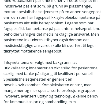
Med «utlokalisert pasient» mener vi i dette tilsynet en
innskrevet pasient som, på grunn av plassmangel,
mottar spesialisthelsetjenester på en annen sengepost
enn den som har fagspesifikk sykepleiekompetanse på
pasientens aktuelle helseproblem. Legene som har
fagspesifikk kompetanse på pasientens helseproblem,
beholder vanligvis det medisinskfaglige ansvaret. Men
pasientene inkluderes i tilsynet også dersom det
medisinskfaglige ansvaret skulle bli overført til leger
tilknyttet mottakende sengepost.
Tilsynets tema er valgt med bakgrunn i at
utlokalisering innebærer en økt risiko for pasientene,
særlig med tanke på tilgang til kvalifisert personell.
Spesialisthelsetjenesten er generelt en
høyrisikovirksomhet. Kompleksiteten er stor, med
mange mer og mer spesialiserte profesjonsgrupper
involvert, avansert utstyr og teknologi, økende behov
for kommunikasjon og samhandling m.m.