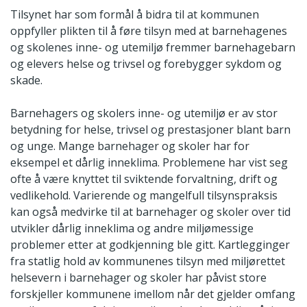
Tilsynet har som formål å bidra til at kommunen
oppfyller plikten til å føre tilsyn med at barnehagenes
og skolenes inne- og utemiljø fremmer barnehagebarn
og elevers helse og trivsel og forebygger sykdom og
skade.
Barnehagers og skolers inne- og utemiljø er av stor
betydning for helse, trivsel og prestasjoner blant barn
og unge. Mange barnehager og skoler har for
eksempel et dårlig inneklima. Problemene har vist seg
ofte å være knyttet til sviktende forvaltning, drift og
vedlikehold. Varierende og mangelfull tilsynspraksis
kan også medvirke til at barnehager og skoler over tid
utvikler dårlig inneklima og andre miljømessige
problemer etter at godkjenning ble gitt. Kartlegginger
fra statlig hold av kommunenes tilsyn med miljørettet
helsevern i barnehager og skoler har påvist store
forskjeller kommunene imellom når det gjelder omfang