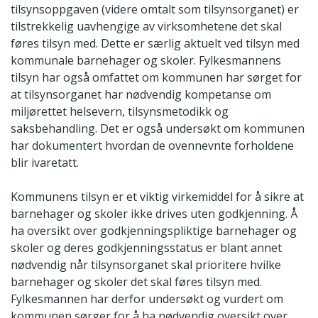
tilsynsoppgaven (videre omtalt som tilsynsorganet) er
tilstrekkelig uavhengige av virksomhetene det skal
føres tilsyn med. Dette er særlig aktuelt ved tilsyn med
kommunale barnehager og skoler. Fylkesmannens
tilsyn har også omfattet om kommunen har sørget for
at tilsynsorganet har nødvendig kompetanse om
miljørettet helsevern, tilsynsmetodikk og
saksbehandling. Det er også undersøkt om kommunen
har dokumentert hvordan de ovennevnte forholdene
blir ivaretatt.
Kommunens tilsyn er et viktig virkemiddel for å sikre at
barnehager og skoler ikke drives uten godkjenning. Å
ha oversikt over godkjenningspliktige barnehager og
skoler og deres godkjenningsstatus er blant annet
nødvendig når tilsynsorganet skal prioritere hvilke
barnehager og skoler det skal føres tilsyn med.
Fylkesmannen har derfor undersøkt og vurdert om
kommunen sørger for å ha nødvendig oversikt over