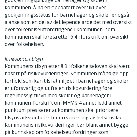
godkjenningspliktige barnehager og skoler i
kommunen. Å ha en oppdatert oversikt over
godkjenningsstatus for barnehager og skoler er også
å anse som en del av det løpende arbeidet med oversikt
over folkehelseutfordringene i kommunen, som
kommunen skal foreta etter § 4 i forskrift om oversikt
over folkehelsen.
Risikobasert tilsyn
Kommunens tilsyn etter § 9 i folkehelseloven skal vært
basert på risikovurderinger. Kommunen må følge opp
forhold som kan tilsi at miljøet i barnehager og skoler
er uforsvarlig og ut fra en risikovurdering føre
regelmessig tilsyn med skoler og barnehager i
kommunen. Forskrift om MHV § 4 annet ledd annet
punktum presiserer at kommunen skal prioritere
tilsynsvirksomhet etter en vurdering av helserisiko.
Kommunens risikovurderinger bør blant annet bygge
på kunnskap om folkehelseutfordringer som