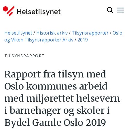
Vis søkef
Nav
Luk
Du er her:
Helsetilsynet
Historisk arkiv
Tilsynsrapporter
Oslo
og Viken Tilsynsrapporter Arkiv
2019
TILSYNSRAPPORT
Rapport fra tilsyn med
Oslo kommunes arbeid
med miljørettet helsevern
i barnehager og skoler i
Bydel Gamle Oslo 2019