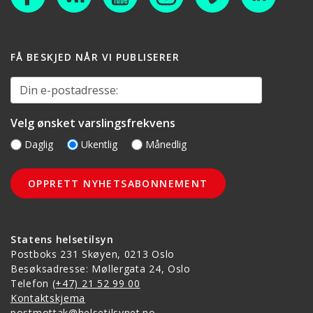
FÅ BESKJED NÅR VI PUBLISERER
Din e-postadresse:
Velg ønsket varslingsfrekvens
Daglig
Ukentlig
Månedlig
Statens helsetilsyn
Postboks 231 Skøyen, 0213 Oslo
Besøksadresse: Møllergata 24, Oslo
Telefon
(+47) 21 52 99 00
Kontaktskjema
postmottak@helsetilsynet.no