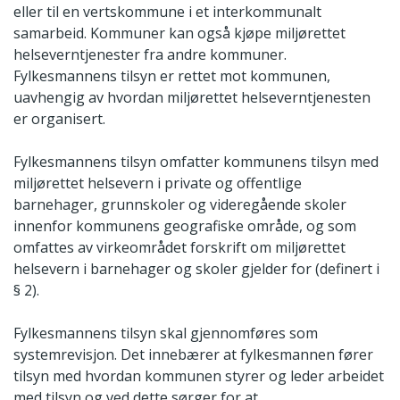
eller til en vertskommune i et interkommunalt
samarbeid. Kommuner kan også kjøpe miljørettet
helseverntjenester fra andre kommuner.
Fylkesmannens tilsyn er rettet mot kommunen,
uavhengig av hvordan miljørettet helseverntjenesten
er organisert.
Fylkesmannens tilsyn omfatter kommunens tilsyn med
miljørettet helsevern i private og offentlige
barnehager, grunnskoler og videregående skoler
innenfor kommunens geografiske område, og som
omfattes av virkeområdet forskrift om miljørettet
helsevern i barnehager og skoler gjelder for (definert i
§ 2).
Fylkesmannens tilsyn skal gjennomføres som
systemrevisjon. Det innebærer at fylkesmannen fører
tilsyn med hvordan kommunen styrer og leder arbeidet
med tilsyn og ved dette sørger for at