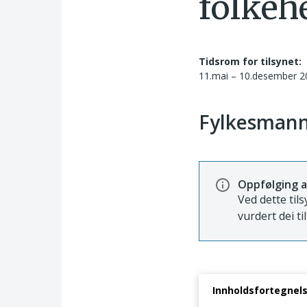
folkeh
Tidsrom for tilsynet:
11.mai – 10.desember 2
Fylkesmann
Oppfølging a
Ved dette tils
vurdert dei ti
Innholdsfortegnel