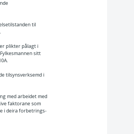
ande
setilstanden til
.
r plikter pålagt i
. Fylkesmannen sitt
10A.
de tilsynsverksemd i
ang med arbeidet med
ative faktorane som
e i deira forbetrings-