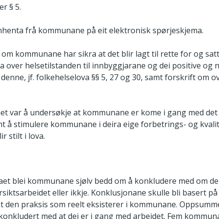
r § 5.
nhenta frå kommunane på eit elektronisk spørjeskjema.
 om kommunane har sikra at det blir lagt til rette for og sat
a over helsetilstanden til innbyggjarane og dei positive og 
denne, jf. folkehelselova §§ 5, 27 og 30, samt forskrift om o
ynet var å undersøkje at kommunane er kome i gang med det
mt å stimulere kommunane i deira eige forbetrings- og kvalit
 stilt i lova.
maet blei kommunane sjølv bedd om å konkludere med om de
siktsarbeidet eller ikkje. Konklusjonane skulle bli basert 
t den praksis som reelt eksisterer i kommunane. Oppsumme
konkludert med at dei er i gang med arbeidet. Fem kommun