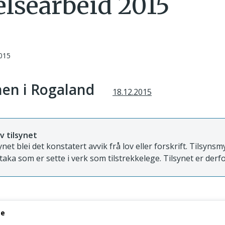
elsearbeid 2015
015
en i Rogaland
18.12.2015
v tilsynet
ynet blei det konstatert avvik frå lov eller forskrift. Tilsyns
ltaka som er sette i verk som tilstrekkelege. Tilsynet er derfo
se