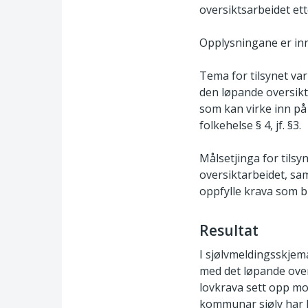
oversiktsarbeidet ette
Opplysningane er in
Tema for tilsynet var
den løpande oversikt
som kan virke inn på 
folkehelse § 4, jf. §3.
Målsetjinga for tils
oversiktarbeidet, sa
oppfylle krava som blir
Resultat
I sjølvmeldingsskje
med det løpande over
lovkrava sett opp mo
kommunar sjølv har 