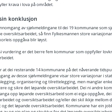
yller krava i lova på området.
sin konklusjon
nomgang av sjølvmeldingane til dei 19 kommunane som sjølv
 oversiktsarbeidet, så finn Fylkesmannen store variasjon
orleis oppgåva blir løyst.
i vurdering er det berre fem kommunar som oppfyller lovkra
rbeidet.
 at dei resterande 14 kommunane på det nåverande tidspunk
mgang av desse sjølvmeldingane visar store variasjonar i s
nlegging, organisering og tilrettelegging, men manglar enke
ere og sikre det løpande oversiktarbeidet. Dei ni andre 
fanga opp løpande oversiktsarbeid som ei eiga oppgåve, dei 
rbeidet og oversiktsarbeidet og/eller dei skil ikkje mellom d
og det løpande oversiktsarbeidet. Kommunane har ein jobb 
g av og ein plan og struktur for det løpande oversiktsarbeid