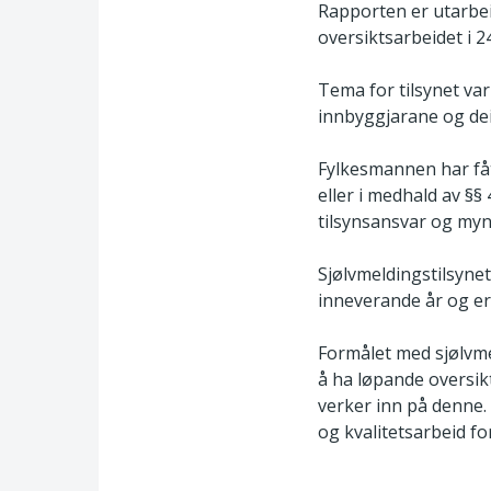
Rapporten er utarbei
oversiktsarbeidet i 
Tema for tilsynet va
innbyggjarane og dei
Fylkesmannen har fått
eller i medhald av §§
tilsynsansvar og mynd
Sjølvmeldingstilsyne
inneverande år og er
Formålet med sjølvm
å ha løpande oversik
verker inn på denne. 
og kvalitetsarbeid for