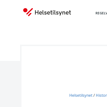
REGEL
Du er her:
Helsetilsynet
Histor