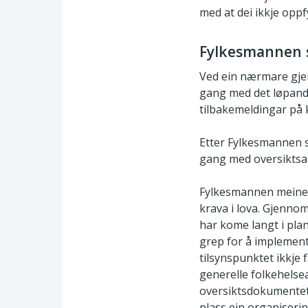
med at dei ikkje oppf
Fylkesmannen 
Ved ein nærmare gjen
gang med det løpande
tilbakemeldingar på k
Etter Fylkesmannen s
gang med oversiktsa
Fylkesmannen meiner
krava i lova. Gjenno
har kome langt i pla
grep for å implement
tilsynspunktet ikkje 
generelle folkehelsea
oversiktsdokumentet 
plass ein organiserin