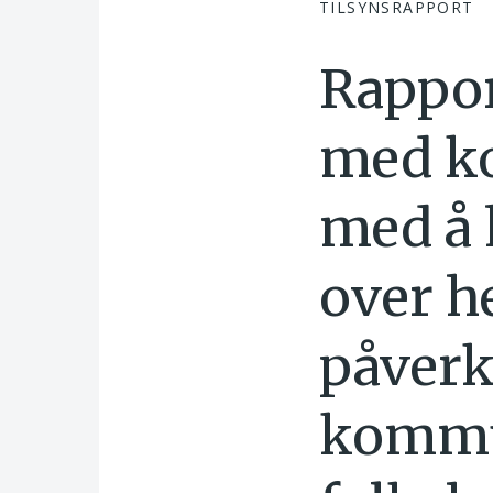
TILSYNSRAPPORT
Rappor
med ko
med å 
over h
påverk
kommu