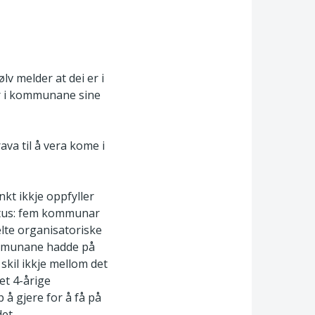
 melder at dei er i
ar i kommunane sine
va til å vera kome i
t ikkje oppfyller
tatus: fem kommunar
lte organisatoriske
kommunane hadde på
skil ikkje mellom det
et 4-årige
å gjere for å få på
et.