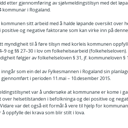
dd etter gjennomføring av sjølvmeldingstilsyn med det løp
24 kommunar i Rogaland.
r kommunen sitt arbeid med å halde løpande oversikt over hel
 positive og negative faktorane som kan virke inn på denne
 myndigheit til å føre tilsyn med korleis kommunen oppfylle
 4–9 og §§ 27–30 i lov om folkehelsearbeid (folkehelseloven)
igheit følgjer av folkehelseloven § 31, jf. kommuneloven § 
t inngår som ein del av Fylkesmannen i Rogaland sin planlag
 gjennomført i perioden 11.mai – 10.desember 2015.
eldingstilsynet var å undersøke at kommunane er kome i g
t over helsetilstanden i befolkninga og dei positive og neg
Vidare var det også eit formål å vere til hjelp for kommunan
 å oppfylle dei krava som blir stilt i lova.