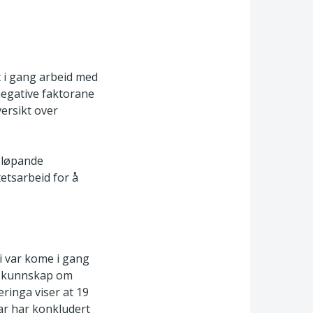
t i gang arbeid med
negative faktorane
versikt over
 løpande
etsarbeid for å
i var kome i gang
på kunnskap om
ringa viser at 19
ar har konkludert