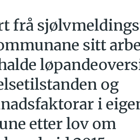
t frå sjølvmeldings
mmunane sitt arbe
halde løpandeovers
elsetilstanden og
nadsfaktorar i eige
ne etter lov om