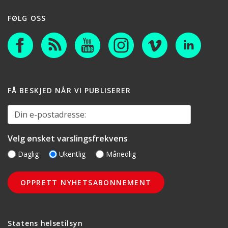
FØLG OSS
FÅ BESKJED NÅR VI PUBLISERER
Din e-postadresse:
Velg ønsket varslingsfrekvens
Daglig
Ukentlig
Månedlig
Statens helsetilsyn