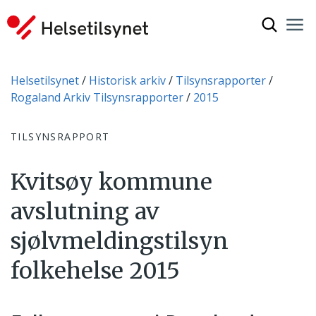
Vis søkef
Nav
Luk
Du er her:
Helsetilsynet
Historisk arkiv
Tilsynsrapporter
Rogaland Arkiv Tilsynsrapporter
2015
TILSYNSRAPPORT
Kvitsøy kommune
avslutning av
sjølvmeldingstilsyn
folkehelse 2015