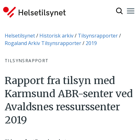
Vis søkef
Nav
Luk
Du er her:
Helsetilsynet
Historisk arkiv
Tilsynsrapporter
Rogaland Arkiv Tilsynsrapporter
2019
TILSYNSRAPPORT
Rapport fra tilsyn med
Karmsund ABR-senter ved
Avaldsnes ressurssenter
2019