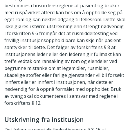
bestemmes i husordensreglene at pasient og bruker
med ruspåvirket atferd kan bes om å oppholde seg på
eget rom og kan nektes adgang til fellesrom. Dette skal
ikke gjøres i større utstrekning enn strengt nødvendig.
I forskriften § 6 fremgår det at rusmiddeltesting ved
frivillig institusjonsopphold bare kan skje når pasient
samtykker til dette. Det følger av forskriftens § 8 at
institusjonens leder eller den lederen gir fullmakt kan
treffe vedtak om ransaking av rom og eiendeler ved
begrunne mistanke om at legemidler, rusmidler,
skadelige stoffer eller farlige gjenstander vil bli forsøkt
innført eller er innført i institusjonen, når dette er
nødvendig for å oppnå formålet med oppholdet. Bruk
av tvang skal dokumenteres i samsvar med reglene i
forskriftens § 12.
Utskrivning fra institusjon
Det følger av spesialisthelsetjenesten § 3-15 at