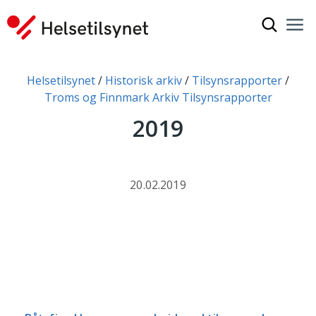
Vis søkef
Nav
Luk
Du er her:
Helsetilsynet
Historisk arkiv
Tilsynsrapporter
Troms og Finnmark Arkiv Tilsynsrapporter
2019
20.02.2019