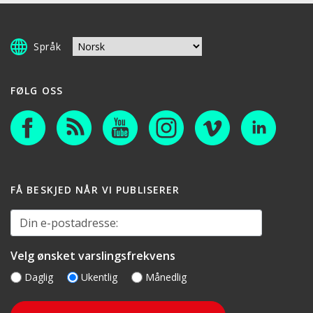
Språk
FØLG OSS
FÅ BESKJED NÅR VI PUBLISERER
Din e-postadresse:
Velg ønsket varslingsfrekvens
Daglig
Ukentlig
Månedlig