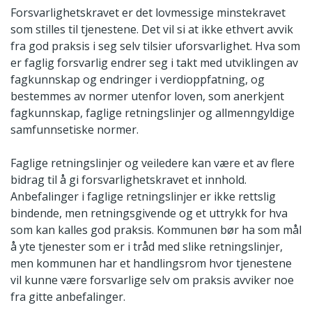
Forsvarlighetskravet er det lovmessige minstekravet
som stilles til tjenestene. Det vil si at ikke ethvert avvik
fra god praksis i seg selv tilsier uforsvarlighet. Hva som
er faglig forsvarlig endrer seg i takt med utviklingen av
fagkunnskap og endringer i verdioppfatning, og
bestemmes av normer utenfor loven, som anerkjent
fagkunnskap, faglige retningslinjer og allmenngyldige
samfunnsetiske normer.
Faglige retningslinjer og veiledere kan være et av flere
bidrag til å gi forsvarlighetskravet et innhold.
Anbefalinger i faglige retningslinjer er ikke rettslig
bindende, men retningsgivende og et uttrykk for hva
som kan kalles god praksis. Kommunen bør ha som mål
å yte tjenester som er i tråd med slike retningslinjer,
men kommunen har et handlingsrom hvor tjenestene
vil kunne være forsvarlige selv om praksis avviker noe
fra gitte anbefalinger.