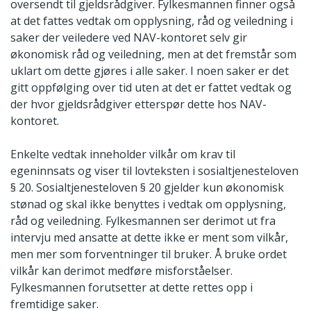
oversendt til gjeldsrådgiver. Fylkesmannen finner også
at det fattes vedtak om opplysning, råd og veiledning i
saker der veiledere ved NAV-kontoret selv gir
økonomisk råd og veiledning, men at det fremstår som
uklart om dette gjøres i alle saker. I noen saker er det
gitt oppfølging over tid uten at det er fattet vedtak og
der hvor gjeldsrådgiver etterspør dette hos NAV-
kontoret.
Enkelte vedtak inneholder vilkår om krav til
egeninnsats og viser til lovteksten i sosialtjenesteloven
§ 20. Sosialtjenesteloven § 20 gjelder kun økonomisk
stønad og skal ikke benyttes i vedtak om opplysning,
råd og veiledning. Fylkesmannen ser derimot ut fra
intervju med ansatte at dette ikke er ment som vilkår,
men mer som forventninger til bruker. Å bruke ordet
vilkår kan derimot medføre misforståelser.
Fylkesmannen forutsetter at dette rettes opp i
fremtidige saker.