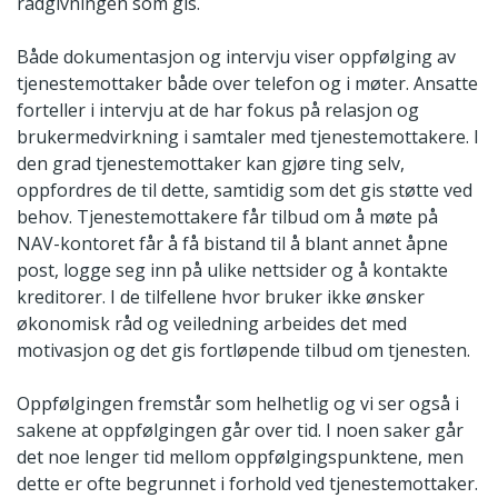
rådgivningen som gis.
Både dokumentasjon og intervju viser oppfølging av
tjenestemottaker både over telefon og i møter. Ansatte
forteller i intervju at de har fokus på relasjon og
brukermedvirkning i samtaler med tjenestemottakere. I
den grad tjenestemottaker kan gjøre ting selv,
oppfordres de til dette, samtidig som det gis støtte ved
behov. Tjenestemottakere får tilbud om å møte på
NAV-kontoret får å få bistand til å blant annet åpne
post, logge seg inn på ulike nettsider og å kontakte
kreditorer. I de tilfellene hvor bruker ikke ønsker
økonomisk råd og veiledning arbeides det med
motivasjon og det gis fortløpende tilbud om tjenesten.
Oppfølgingen fremstår som helhetlig og vi ser også i
sakene at oppfølgingen går over tid. I noen saker går
det noe lenger tid mellom oppfølgingspunktene, men
dette er ofte begrunnet i forhold ved tjenestemottaker.