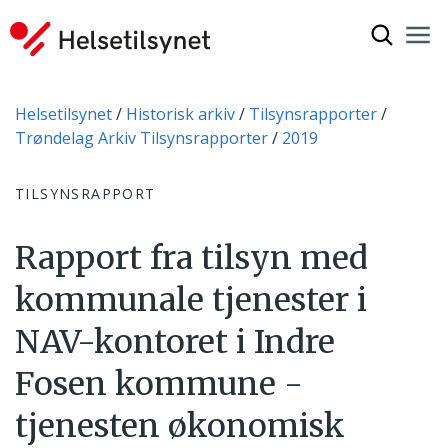
Vis søkef
Nav
Luk
Du er her:
Helsetilsynet
Historisk arkiv
Tilsynsrapporter
Trøndelag Arkiv Tilsynsrapporter
2019
TILSYNSRAPPORT
Rapport fra tilsyn med
kommunale tjenester i
NAV-kontoret i Indre
Fosen kommune -
tjenesten økonomisk