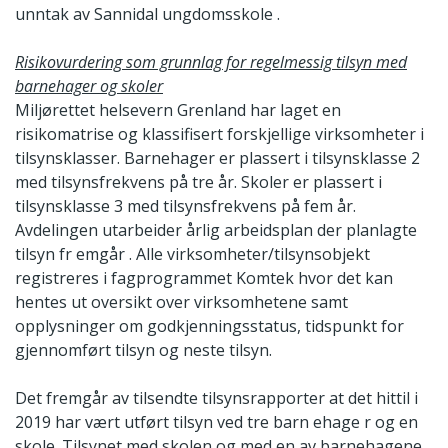
unntak av Sannidal ungdomsskole .
Risikovurdering som grunnlag for regelmessig tilsyn med
barnehager og skoler
Miljørettet helsevern Grenland har laget en
risikomatrise og klassifisert forskjellige virksomheter i
tilsynsklasser. Barnehager er plassert i tilsynsklasse 2
med tilsynsfrekvens på tre år. Skoler er plassert i
tilsynsklasse 3 med tilsynsfrekvens på fem år.
Avdelingen utarbeider årlig arbeidsplan der planlagte
tilsyn fr emgår . Alle virksomheter/tilsynsobjekt
registreres i fagprogrammet Komtek hvor det kan
hentes ut oversikt over virksomhetene samt
opplysninger om godkjenningsstatus, tidspunkt for
gjennomført tilsyn og neste tilsyn.
Det fremgår av tilsendte tilsynsrapporter at det hittil i
2019 har vært utført tilsyn ved tre barn ehage r og en
skole. Tilsynet med skolen og med en av barnehagene