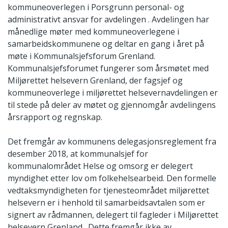
kommuneoverlegen i Porsgrunn personal- og
administrativt ansvar for avdelingen . Avdelingen har
månedlige møter med kommuneoverlegene i
samarbeidskommunene og deltar en gang i året på
møte i Kommunalsjefsforum Grenland.
Kommunalsjefsforumet fungerer som årsmøtet med
Miljørettet helsevern Grenland, der fagsjef og
kommuneoverlege i miljørettet helsevernavdelingen er
til stede på deler av møtet og gjennomgår avdelingens
årsrapport og regnskap.
Det fremgår av kommunens delegasjonsreglement fra
desember 2018, at kommunalsjef for
kommunalområdet Helse og omsorg er delegert
myndighet etter lov om folkehelsearbeid. Den formelle
vedtaksmyndigheten for tjenesteområdet miljørettet
helsevern er i henhold til samarbeidsavtalen som er
signert av rådmannen, delegert til fagleder i Miljørettet
helsevern Grenland . Dette fremgår ikke av