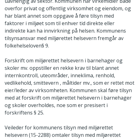
uavhengig av sektor. Kommunen har virkemidler både
overfor privat og offentlig virksomhet og eiendom, og
har blant annet som oppgave å føre tilsyn med
faktorer i miljøet som til enhver tid direkte eller
indirekte kan ha innvirkning på helsen. Kommunens
tilsynsansvar med miljørettet helsevern fremgår av
folkehelseloven§ 9.
Forskrift om miljørettet helsevern i barnehager og
skoler mv. oppstiller en rekke krav til blant annet
internkontroll, uteområder, inneklima, renhold,
vedlikehold, smittevern , måltider mv., som er rettet mot
eier/leder av virksomheten. Kommunen skal føre tilsyn
med at forskrift om miljørettet helsevern i barnehager
og skoler overholdes, noe som er presisert i
forskriftens § 25.
Veileder for kommunens tilsyn med miljørettet
helsevern (15-2288) omtaler tilsyn med miljørettet