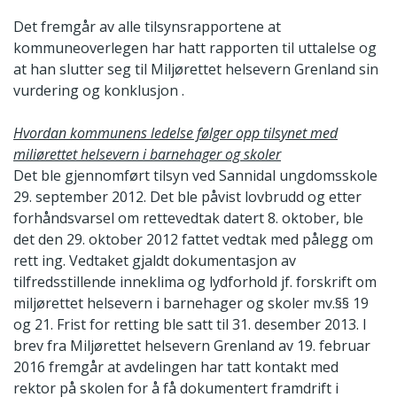
Det fremgår av alle tilsynsrapportene at
kommuneoverlegen har hatt rapporten til uttalelse og
at han slutter seg til Miljørettet helsevern Grenland sin
vurdering og konklusjon .
Hvordan kommunens ledelse følger opp tilsynet med
miliørettet helsevern i barnehager og skoler
Det ble gjennomført tilsyn ved Sannidal ungdomsskole
29. september 2012. Det ble påvist lovbrudd og etter
forhåndsvarsel om rettevedtak datert 8. oktober, ble
det den 29. oktober 2012 fattet vedtak med pålegg om
rett ing. Vedtaket gjaldt dokumentasjon av
tilfredsstillende inneklima og lydforhold jf. forskrift om
miljørettet helsevern i barnehager og skoler mv.§§ 19
og 21. Frist for retting ble satt til 31. desember 2013. I
brev fra Miljørettet helsevern Grenland av 19. februar
2016 fremgår at avdelingen har tatt kontakt med
rektor på skolen for å få dokumentert framdrift i