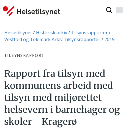
Vis søkef
Nav
Luk
Du er her:
Helsetilsynet
Historisk arkiv
Tilsynsrapporter
Vestfold og Telemark Arkiv Tilsynsrapporter
2019
TILSYNSRAPPORT
Rapport fra tilsyn med
kommunens arbeid med
tilsyn med miljørettet
helsevern i barnehager og
skoler - Kragerø