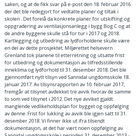
saken, og at de fikk svar på e-post den 18. februar 2016
der det ble redegjort for vedtatte planer og tiltak i
skolen . Det forelå da konkrete planer for utskifting og
oppgradering av ventilasjonsanlegg i bygg Bog C og at
de andre byggene skulle stå for tur i 2017 og 2018.
Kartlegging og utbedring av lydforholdene skulle være
en del av dette prosjektet. Miljørettet helsevern
Grenland tok planene til etterretning og utsatte frist
for utbedring og dokumentasjon av tilfredsstillende
inneklima og lydforhold til 31. desember 2018. Det ble
gjennomført nytt tilsyn ved Sannidal ungdomsskole 18.
januar 2017. Av tilsynsrapporten av 10. februar 2017,
fremgår at tilsynet avdekket tre avvik hvorav de samme
to som ved tilsynet i 2012. Det nye avviket gjaldt
manglende vedlikeholdsplan for bygget og oppfølging
av denne. Frist for lukking av avvik ble igjen satt til 31.
desember 2018. Vi finner ikke ut ifra tilsendt
dokumentasjon, at det har vært noen oppfølging av
Sannidal ungdomsskole i perioden 31. desember 2013 -