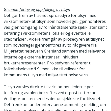
Giennomføring og opp.følging av tilsyn
Det går frem av tilsendt «prosedyre for tilsyn med
virksomheter» at tilsyn som hovedregel, gjennomføres
ved gjennomgang av forhåndstilsendte sjekklister samt
befaring i virksomhetens lokaler og eventuelle
uteområder . Videre fremgår av prosedyren at tilsynet
som hovedregel gjennomføres av to rådgivere fra
Miljørettet helsevern Grenland sammen med relevante
interne og eksterne instanser, inkludert
brukerrepresentanter. Pro sedyren refererer til
folkehelseloven § 9, men ikke til veileder for
kommunens tilsyn med miljørettet helse vern .
Tilsyn varsles direkte til virksomhetslederne per
telefon og avtalen bekreftes ved e-post i etterkant .
Vedlagte-posten sendes det ut sjekkliste for tilsynet.
Det fremkom under intervjuene at muntlig melding om
tilsyn kan oppleves ubehagelig og at det er ønskelig fra