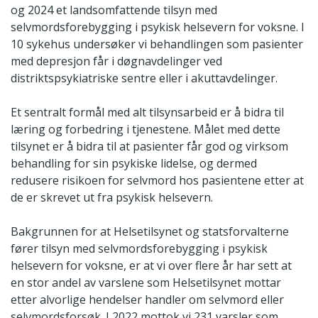
og 2024 et landsomfattende tilsyn med
selvmordsforebygging i psykisk helsevern for voksne. I
10 sykehus undersøker vi behandlingen som pasienter
med depresjon får i døgnavdelinger ved
distriktspsykiatriske sentre eller i akuttavdelinger.
Et sentralt formål med alt tilsynsarbeid er å bidra til
læring og forbedring i tjenestene. Målet med dette
tilsynet er å bidra til at pasienter får god og virksom
behandling for sin psykiske lidelse, og dermed
redusere risikoen for selvmord hos pasientene etter at
de er skrevet ut fra psykisk helsevern.
Bakgrunnen for at Helsetilsynet og statsforvalterne
fører tilsyn med selvmordsforebygging i psykisk
helsevern for voksne, er at vi over flere år har sett at
en stor andel av varslene som Helsetilsynet mottar
etter alvorlige hendelser handler om selvmord eller
selvmordsforsøk. I 2022 mottok vi 231 varsler som