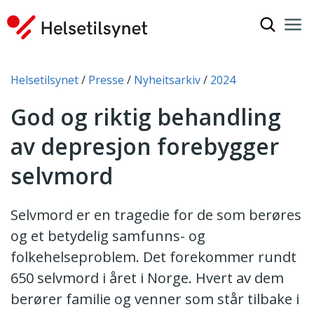
Vis søkef
Nav
Luk
Du er her:
Helsetilsynet
Presse
Nyheitsarkiv
2024
God og riktig behandling
av depresjon forebygger
selvmord
Selvmord er en tragedie for de som berøres
og et betydelig samfunns- og
folkehelseproblem. Det forekommer rundt
650 selvmord i året i Norge. Hvert av dem
berører familie og venner som står tilbake i