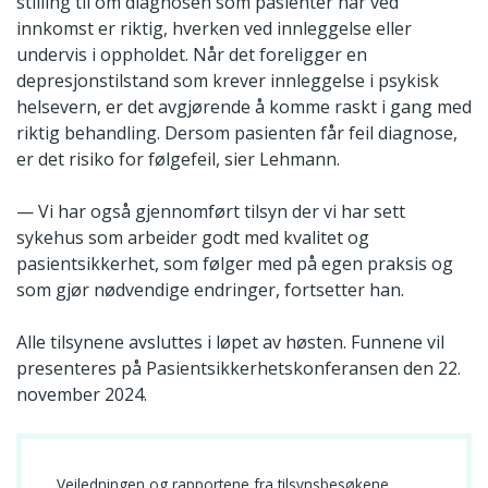
stilling til om diagnosen som pasienter har ved
innkomst er riktig, hverken ved innleggelse eller
undervis i oppholdet. Når det foreligger en
depresjonstilstand som krever innleggelse i psykisk
helsevern, er det avgjørende å komme raskt i gang med
riktig behandling. Dersom pasienten får feil diagnose,
er det risiko for følgefeil, sier Lehmann.
— Vi har også gjennomført tilsyn der vi har sett
sykehus som arbeider godt med kvalitet og
pasientsikkerhet, som følger med på egen praksis og
som gjør nødvendige endringer, fortsetter han.
Alle tilsynene avsluttes i løpet av høsten. Funnene vil
presenteres på Pasientsikkerhetskonferansen den 22.
november 2024.
Veiledningen og rapportene fra tilsynsbesøkene