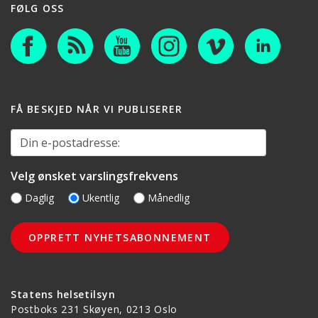
FØLG OSS
FÅ BESKJED NÅR VI PUBLISERER
Din e-postadresse:
Velg ønsket varslingsfrekvens
Daglig
Ukentlig
Månedlig
Statens helsetilsyn
Postboks 231 Skøyen, 0213 Oslo