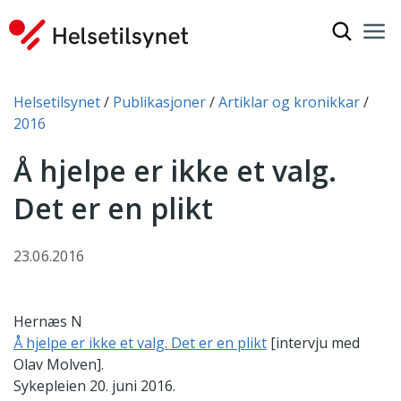
Vis søkef
Nav
Luk
Du er her:
Helsetilsynet
Publikasjoner
Artiklar og kronikkar
2016
Å hjelpe er ikke et valg.
Det er en plikt
23.06.2016
Hernæs N
Å hjelpe er ikke et valg. Det er en plikt
[intervju med
Olav Molven].
Sykepleien 20. juni 2016.