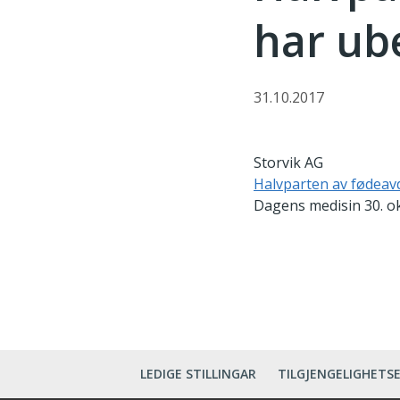
har ube
31.10.2017
Storvik AG
Halvparten av fødeavd
Dagens medisin 30. o
LEDIGE STILLINGAR
TILGJENGELIGHETS