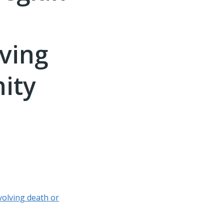
lving
nity
volving death or