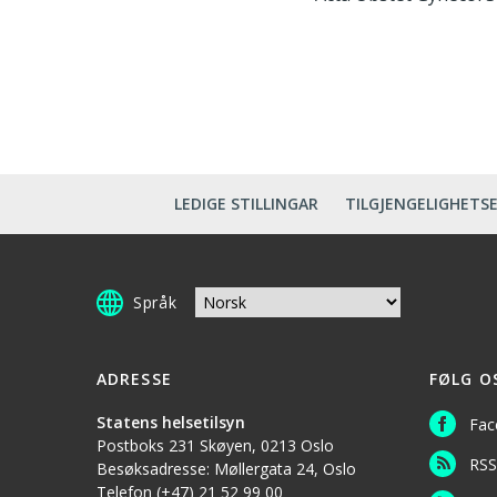
LEDIGE STILLINGAR
TILGJENGELIGHETS
Språk
ADRESSE
FØLG O
Statens helsetilsyn
Fac
Postboks 231 Skøyen, 0213 Oslo
RSS
Besøksadresse: Møllergata 24, Oslo
Telefon
(+47) 21 52 99 00