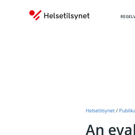
REGEL
Du er her:
Helsetilsynet
Publik
An eva