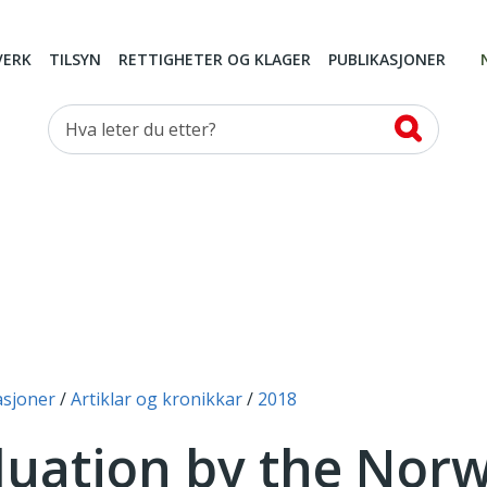
VERK
TILSYN
RETTIGHETER OG KLAGER
PUBLIKASJONER
Hva leter du etter?
asjoner
Artiklar og kronikkar
2018
luation by the Nor