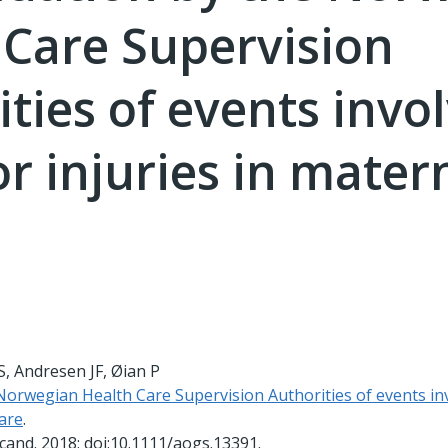
 Care Supervision
ties of events invo
r injuries in mater
, Andresen JF, Øian P
Norwegian Health Care Supervision Authorities of events in
care
.
cand. 2018; doi:10.1111/aogs.13391.