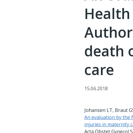
Health
Authori
death o
care
15.06.2018
Johansen LT, Braut GS
An evaluation by the 
injuries in maternity 
Acta Obstet Gynecol S