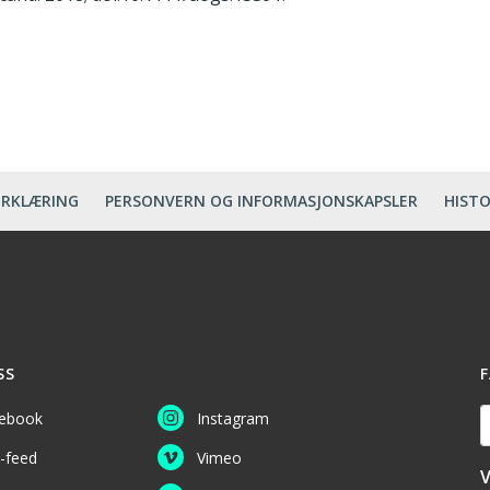
ERKLÆRING
PERSONVERN OG INFORMASJONSKAPSLER
HISTO
SS
F
D
ebook
Instagram
-feed
Vimeo
V