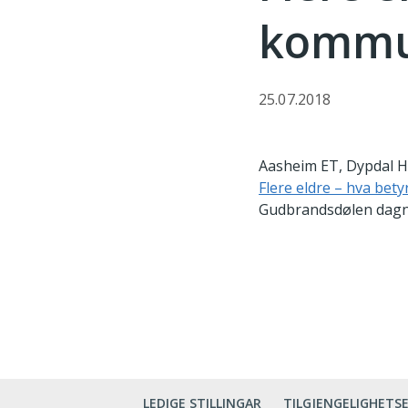
kommu
25.07.2018
Aasheim ET, Dypdal H
Flere eldre – hva bet
Gudbrandsdølen dagnin
LEDIGE STILLINGAR
TILGJENGELIGHETS