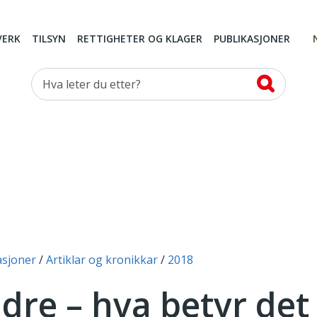
VERK
TILSYN
RETTIGHETER OG KLAGER
PUBLIKASJONER
Hva leter du etter?
asjoner
Artiklar og kronikkar
2018
ldre – hva betyr det