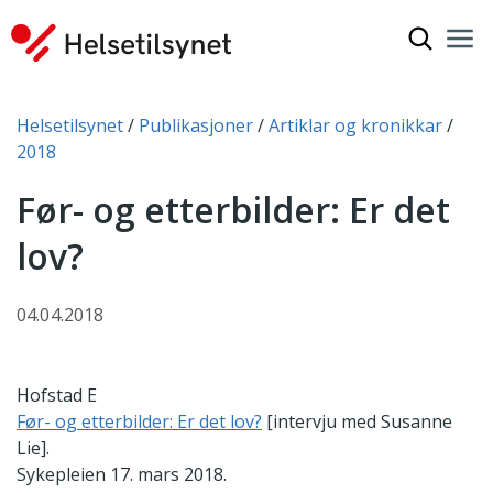
Vis søkef
Nav
Luk
Du er her:
Helsetilsynet
Publikasjoner
Artiklar og kronikkar
2018
Før- og etterbilder: Er det
lov?
04.04.2018
Hofstad E
Før- og etterbilder: Er det lov?
[intervju med Susanne
Lie].
Sykepleien 17. mars 2018.