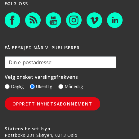
FØLG OSS
FÅ BESKJED NÅR VI PUBLISERER
Din e-postadresse:
Velg ønsket varslingsfrekvens
Daglig
Ukentlig
Månedlig
Statens helsetilsyn
Postboks 231 Skøyen, 0213 Oslo