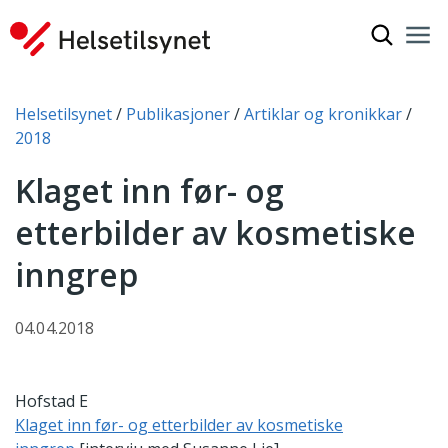
Vis søkef
Nav
Luk
Du er her:
Helsetilsynet
Publikasjoner
Artiklar og kronikkar
2018
Klaget inn før- og
etterbilder av kosmetiske
inngrep
04.04.2018
Hofstad E
Klaget inn før- og etterbilder av kosmetiske