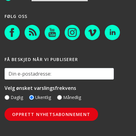
FØLG OSS
FÅ BESKJED NÅR VI PUBLISERER
Din e-postadresse:
Velg ønsket varslingsfrekvens
Daglig
Ukentlig
Månedlig