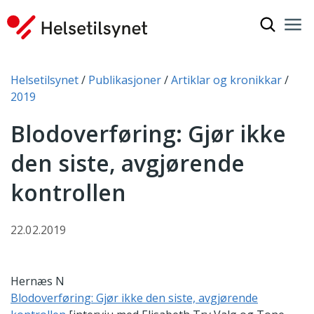
Vis søkef
Nav
Luk
Du er her:
Helsetilsynet
Publikasjoner
Artiklar og kronikkar
2019
Blodoverføring: Gjør ikke
den siste, avgjørende
kontrollen
22.02.2019
Hernæs N
Blodoverføring: Gjør ikke den siste, avgjørende