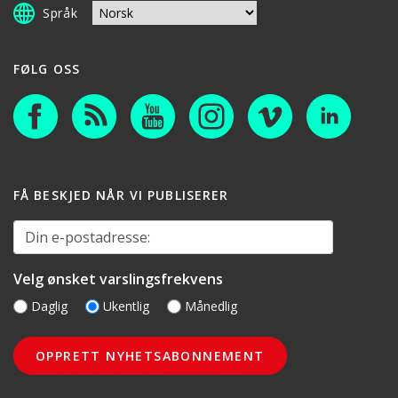
Språk
FØLG OSS
FÅ BESKJED NÅR VI PUBLISERER
Din e-postadresse:
Velg ønsket varslingsfrekvens
Daglig
Ukentlig
Månedlig