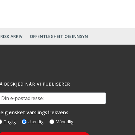
RISK ARKIV
OFFENTLEGHEIT OG INNSYN
Å BESKJED NÅR VI PUBLISERER
in e-postadresse:
elg ønsket varslingsfrekvens
Daglig
Ukentlig
Månedlig