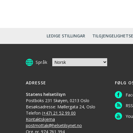
LEDIGE STILLINGAR
TILGJENGELIGHETS
Språk
ADRESSE
FØLG O
Statens helsetilsyn
Fac
Postboks 231 Skøyen, 0213 Oslo
RSS
Besøksadresse: Møllergata 24, Oslo
Telefon
(+47) 21 52 99 00
You
Kontaktskjema
postmottak@helsetilsynet.no
Org. nr. 974 761 394