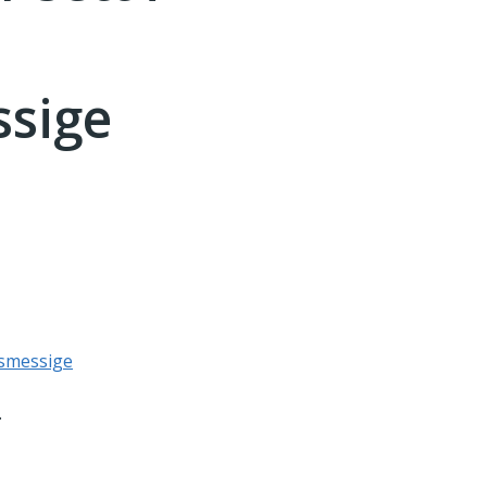
ssige
nsmessige
.