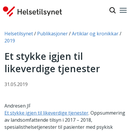
Vis søkef
Nav
Luk
Du er her:
Helsetilsynet
Publikasjoner
Artiklar og kronikkar
2019
Et stykke igjen til
likeverdige tjenester
31.05.2019
Andresen JF
Et stykke igjen til likeverdige tjenester
. Oppsummering
av landsomfattende tilsyn i 2017 – 2018,
spesialisthelsetjenester til pasienter med psykisk