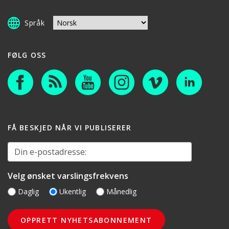
Språk
FØLG OSS
FÅ BESKJED NÅR VI PUBLISERER
Din e-postadresse:
Velg ønsket varslingsfrekvens
Daglig
Ukentlig
Månedlig