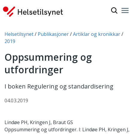
Vis søkef
Nav
Luk
Du er her:
Helsetilsynet
Publikasjoner
Artiklar og kronikkar
2019
Oppsummering og
utfordringer
I boken Regulering og standardisering
04.03.2019
Lindøe PH, Kringen J, Braut GS
Oppsummering og utfordringer. I: Lindøe PH, Kringen J,