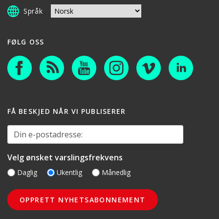
Språk
FØLG OSS
FÅ BESKJED NÅR VI PUBLISERER
Din e-postadresse:
Velg ønsket varslingsfrekvens
Daglig
Ukentlig
Månedlig