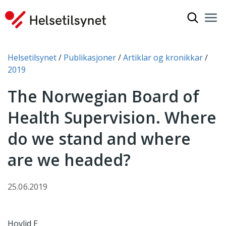
Vis søkef
Nav
Luk
Du er her:
Helsetilsynet
Publikasjoner
Artiklar og kronikkar
2019
The Norwegian Board of
Health Supervision. Where
do we stand and where
are we headed?
25.06.2019
Hovlid E