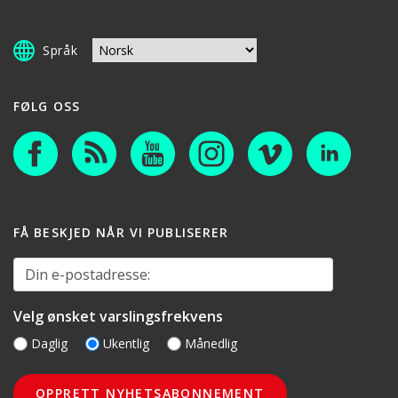
Språk
FØLG OSS
FÅ BESKJED NÅR VI PUBLISERER
Din e-postadresse:
Velg ønsket varslingsfrekvens
Daglig
Ukentlig
Månedlig