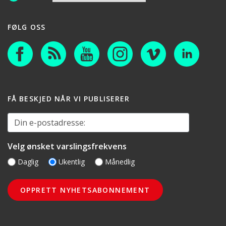
FØLG OSS
FÅ BESKJED NÅR VI PUBLISERER
Din e-postadresse:
Velg ønsket varslingsfrekvens
Daglig
Ukentlig
Månedlig