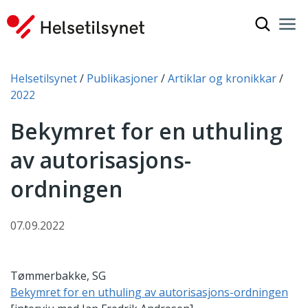
Vis søkef
Nav
Luk
Du er her:
Helsetilsynet
Publikasjoner
Artiklar og kronikkar
2022
Bekymret for en uthuling
av autorisasjons-
ordningen
07.09.2022
Tømmerbakke, SG
Bekymret for en uthuling av autorisasjons-ordningen