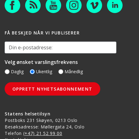
FÅ BESKJED NÅR VI PUBLISERER
Din e-postadresse:
Velg ønsket varslingsfrekvens
Daglig
Ukentlig
Månedlig
Statens helsetilsyn
Postboks 231 Skøyen, 0213 Oslo
Besøksadresse: Møllergata 24, Oslo
Telefon
(+47) 21 52 99 00