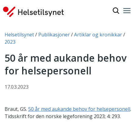
Vis søkef
Nav
Luk
Du er her:
Helsetilsynet
Publikasjoner
Artiklar og kronikkar
2023
50 år med aukande behov
for helsepersonell
17.03.2023
Braut, GS.
50 år med aukande behov for helsepersonell
.
Tidsskrift for den norske legeforening 2023; 4: 293.