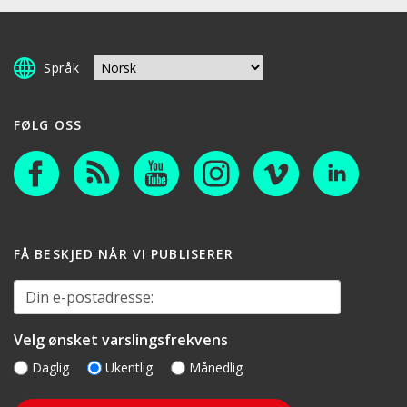
Språk
FØLG OSS
FÅ BESKJED NÅR VI PUBLISERER
Din e-postadresse:
Velg ønsket varslingsfrekvens
Daglig
Ukentlig
Månedlig