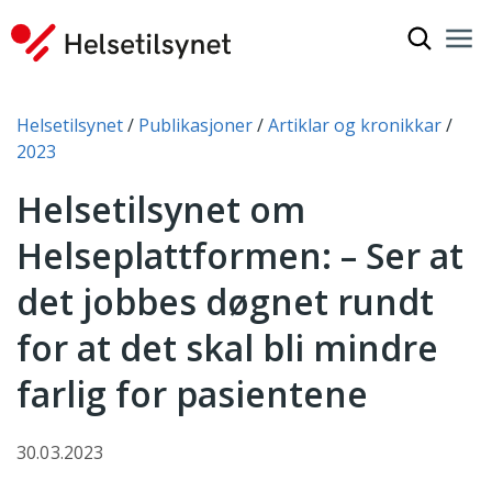
Vis søkef
Nav
Luk
Du er her:
Helsetilsynet
Publikasjoner
Artiklar og kronikkar
2023
Helsetilsynet om
Helseplattformen: – Ser at
det jobbes døgnet rundt
for at det skal bli mindre
farlig for pasientene
30.03.2023