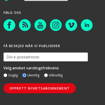
FØLG OSS
FÅ BESKJED NÅR VI PUBLISERER
Din e-postadresse:
Velg ønsket varslingsfrekvens
Daglig
Ukentlig
Månedlig