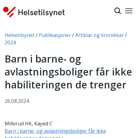
Vis søkef
Nav
Luk
Du er her:
Helsetilsynet
Publikasjoner
Artiklar og kronikkar
2024
Barn i barne- og
avlastningsboliger får ikke
habiliteringen de trenger
26.08.2024
Millerud HK, Kayed C
Barn i barne- og avlastningsboliger får ikke