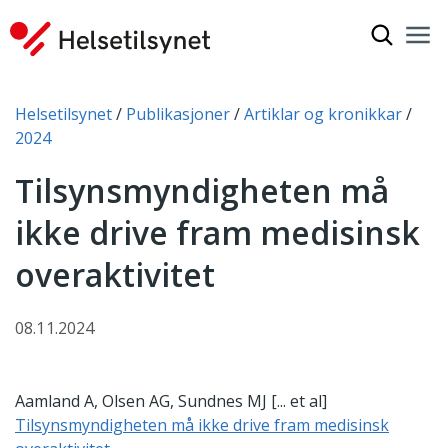
Vis søkef
Nav
Luk
Du er her:
Helsetilsynet
Publikasjoner
Artiklar og kronikkar
2024
Tilsynsmyndigheten må
ikke drive fram medisinsk
overaktivitet
08.11.2024
Aamland A, Olsen AG, Sundnes MJ [... et al]
Tilsynsmyndigheten må ikke drive fram medisinsk