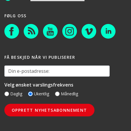
FØLG OSS
FÅ BESKJED NÅR VI PUBLISERER
Din e-postadresse:
Velg ønsket varslingsfrekvens
Daglig
Ukentlig
Månedlig