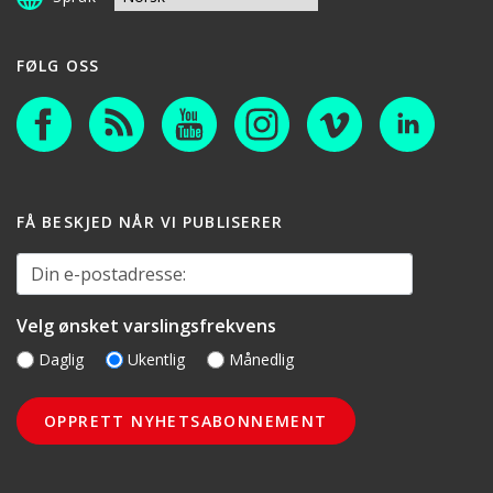
FØLG OSS
FÅ BESKJED NÅR VI PUBLISERER
Din e-postadresse:
Velg ønsket varslingsfrekvens
Daglig
Ukentlig
Månedlig