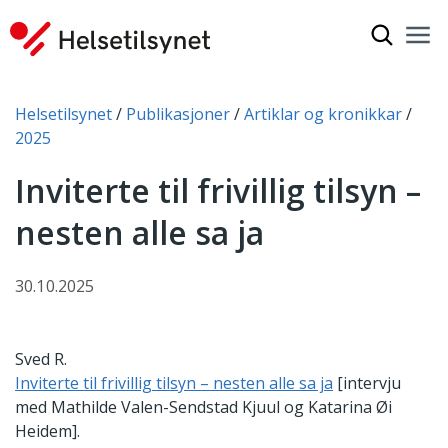
Vis søkef
Nav
Luk
Du er her:
Helsetilsynet
Publikasjoner
Artiklar og kronikkar
2025
Inviterte til frivillig tilsyn –
nesten alle sa ja
30.10.2025
Sved R.
Inviterte til frivillig tilsyn – nesten alle sa ja
[intervju
med Mathilde Valen-Sendstad Kjuul og Katarina Øi
Heidem].